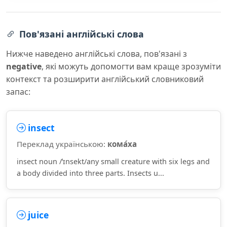
Пов'язані англійські слова
Нижче наведено англійські слова, пов'язані з
negative
, які можуть допомогти вам краще зрозуміти
контекст та розширити англійський словниковий
запас:
insect
Переклад українською:
кома́ха
insect noun /ˈɪnsekt/any small creature with six legs and
a body divided into three parts. Insects u...
juice