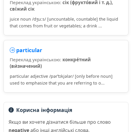
Переклад українською:
сік (фрукто́вий і т. д.),
сві́жий сік
juice noun /dʒuːs/ [uncountable, countable] the liquid
that comes from fruit or vegetables; a drink ...
particular
Переклад українською:
конкре́тний
(ви́значений)
particular adjective /pərˈtɪkjələr/ [only before noun]
used to emphasize that you are referring to o...
Корисна інформація
Якщо ви хочете дізнатися більше про слово
negative
або інші англійські слова,