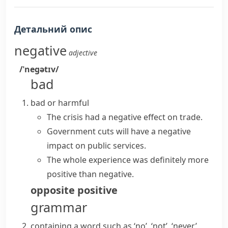
Детальний опис
negative
adjective
/ˈneɡətɪv/
bad
bad or harmful
The crisis had a
negative effect on
trade.
Government cuts will have a
negative
impact on
public services.
The whole experience was definitely more
positive than negative.
opposite
positive
grammar
containing a word such as ‘no’, ‘not’, ‘never’,