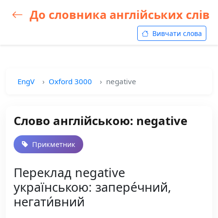
До словника англійських слів
Вивчати слова
EngV
Oxford 3000
negative
Слово англійською: negative
Прикметник
Переклад negative
українською: запере́чний,
негати́вний