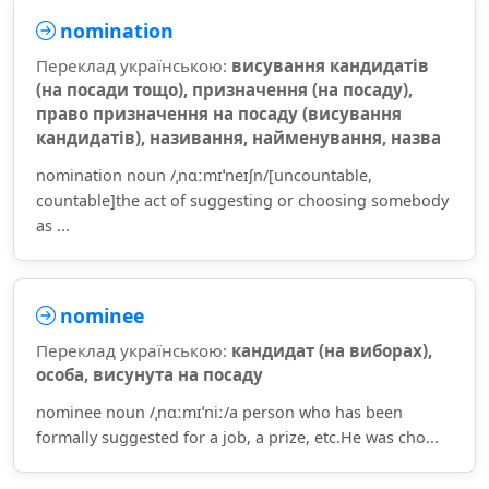
nomination
Переклад українською:
висування кандидатів
(на посади тощо), призначення (на посаду),
право призначення на посаду (висування
кандидатів), називання, найменування, назва
nomination noun /ˌnɑːmɪˈneɪʃn/[uncountable,
countable]the act of suggesting or choosing somebody
as ...
nominee
Переклад українською:
кандидат (на виборах),
особа, висунута на посаду
nominee noun /ˌnɑːmɪˈniː/a person who has been
formally suggested for a job, a prize, etc.He was cho...