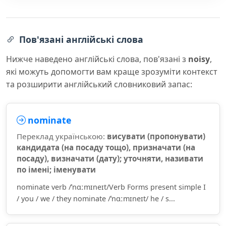
Пов'язані англійські слова
Нижче наведено англійські слова, пов'язані з
noisy
,
які можуть допомогти вам краще зрозуміти контекст
та розширити англійський словниковий запас:
nominate
Переклад українською:
висувати (пропонувати)
кандидата (на посаду тощо), призначати (на
посаду), визначати (дату); уточняти, називати
по імені; іменувати
nominate verb /ˈnɑːmɪneɪt/Verb Forms present simple I
/ you / we / they nominate /ˈnɑːmɪneɪt/ he / s...