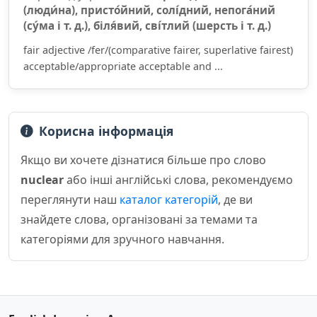
(люди́на), присто́йний, солі́дний, непога́ний
(су́ма і т. д.), біля́вий, сві́тлий (шерсть і т. д.)
fair adjective /fer/(comparative fairer, superlative fairest)
acceptable/appropriate acceptable and ...
Корисна інформація
Якщо ви хочете дізнатися більше про слово
nuclear
або інші англійські слова, рекомендуємо
переглянути наш
каталог категорій
, де ви
знайдете слова, організовані за темами та
категоріями для зручного навчання.