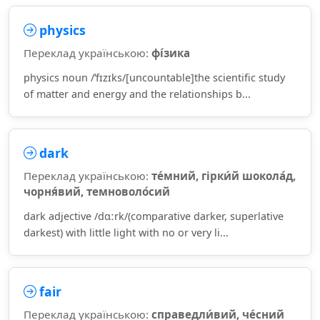
physics
Переклад українською:
фі́зика
physics noun /ˈfɪzɪks/[uncountable]the scientific study
of matter and energy and the relationships b...
dark
Переклад українською:
те́мний, гірки́й шокола́д,
чорня́вий, темноволо́сий
dark adjective /dɑːrk/(comparative darker, superlative
darkest) with little light with no or very li...
fair
Переклад українською:
справедли́вий, че́сний