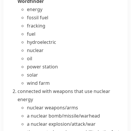
Wordfinder
energy
fossil fuel
fracking
fuel
hydroelectric
nuclear
oil
power station
solar
wind farm
connected with weapons that use
nuclear
energy
nuclear weapons/arms
a nuclear bomb/missile/warhead
a nuclear explosion/attack/war