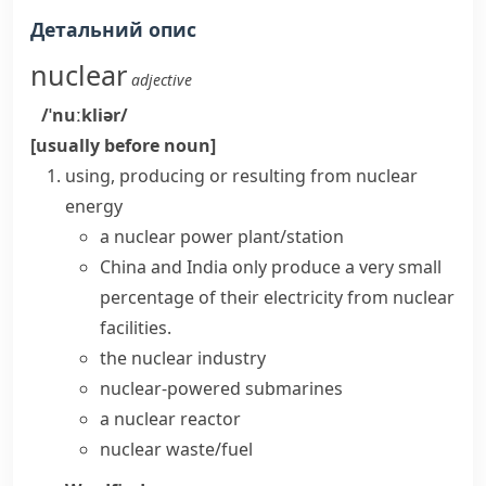
Детальний опис
nuclear
adjective
/ˈnuːkliər/
[usually before noun]
using, producing or resulting from
nuclear
energy
a
nuclear power plant/station
China and India only produce a very small
percentage of their electricity from
nuclear
facilities
.
the nuclear industry
nuclear-powered submarines
a
nuclear reactor
nuclear waste/fuel