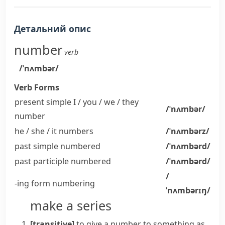
Детальний опис
number
verb
/ˈnʌmbər/
Verb Forms
present simple I / you / we / they
/ˈnʌmbər/
number
he / she / it
numbers
/ˈnʌmbərz/
past simple
numbered
/ˈnʌmbərd/
past participle
numbered
/ˈnʌmbərd/
/
-ing form
numbering
ˈnʌmbərɪŋ/
make a series
[transitive]
to give a number to something as