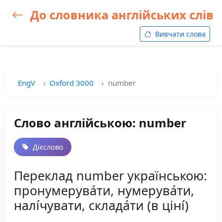
До словника англійських слів
Вивчати слова
EngV
Oxford 3000
number
Слово англійською: number
Дієслово
Переклад number українською:
пронумерува́ти, нумерува́ти,
налі́чувати, склада́ти (в ціні́)