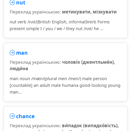
nut
Переклад українською:
метикувати, мізкувати
nut verb /nʌt/(British English, informal)Verb Forms
present simple I / you / we / they nut /nʌt/ he ...
man
Переклад українською:
чолові́к (джентльме́н),
люди́на
man noun /mæn/(plural men /men/) male person
[countable] an adult male humana good-looking young
man...
chance
Переклад українською:
ви́падок (випадко́вість),