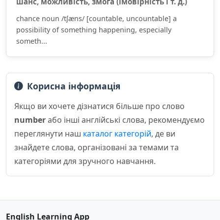
шанс, можли́вість, змо́га (імові́рність і т. д.)
chance noun /tʃæns/ [countable, uncountable] a
possibility of something happening, especially
someth...
Корисна інформація
Якщо ви хочете дізнатися більше про слово
number
або інші англійські слова, рекомендуємо
переглянути наш
каталог категорій
, де ви
знайдете слова, організовані за темами та
категоріями для зручного навчання.
English Learning App