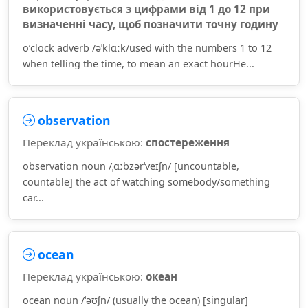
використовується з цифрами від 1 до 12 при
визначенні часу, щоб позначити точну годину
o’clock adverb /əˈklɑːk/used with the numbers 1 to 12
when telling the time, to mean an exact hourHe...
observation
Переклад українською:
спостереження
observation noun /ˌɑːbzərˈveɪʃn/ [uncountable,
countable] the act of watching somebody/something
car...
ocean
Переклад українською:
океан
ocean noun /ˈəʊʃn/ (usually the ocean) [singular]