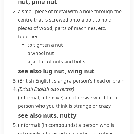
nut
,
pine nut
a small piece of metal with a hole through the
centre that is
screwed
onto a
bolt
to hold
pieces of wood, parts of machines, etc.
together
to tighten a nut
a wheel nut
a jar full of nuts and bolts
see also
lug nut
,
wing nut
(British English, slang)
a person’s head or brain
(
British English also
nutter
)
(informal, offensive)
an offensive word for a
person who you think is strange or crazy
see also
nuts
,
nutty
(informal)
(
in compounds
)
a person who is
extremely interested in a particular subject,