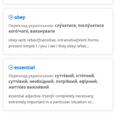
obey
Переклад українською:
слу́хатися, послу́хатися
кого́/чого́, виконувати
obey verb /əˈbeɪ/[transitive, intransitive]Verb Forms
present simple I / you / we / they obey /əˈbeɪ...
essential
Переклад українською:
суттє́вий, істо́тний,
суттє́вий, необхі́дний, потрі́бний, ефі́рний,
життє́во важли́вий
essential adjective /ɪˈsenʃl/ completely necessary;
extremely important in a particular situation or...