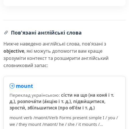
Пов'язані англійські слова
Нижче наведено англійські слова, пов'язані з
objective
, які можуть допомогти вам краще
зрозуміти контекст та розширити англійський
словниковий запас:
mount
Переклад українською:
сі́сти на що (на коня́ і т.
д.), розпоча́ти (а́кцію і т. д.), підви́щитися,
зрости́, збі́льшитися (про об'є́м і т. д.)
mount verb /maʊnt/Verb Forms present simple I / you /
we / they mount /maʊnt/ he / she / it mounts /...