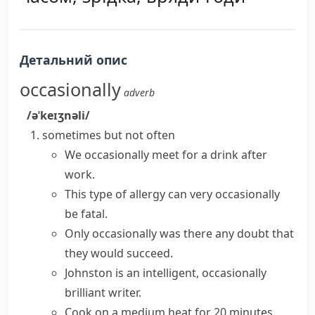
Детальний опис
occasionally
adverb
/əˈkeɪʒnəli/
sometimes but not often
We occasionally meet for a drink after
work.
This type of allergy can very occasionally
be fatal.
Only occasionally was there any doubt that
they would succeed.
Johnston is an intelligent, occasionally
brilliant writer.
Cook on a medium heat for 20 minutes,