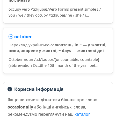
поглинати
occupy verb /ˈɑːkjupaɪ/Verb Forms present simple I /
you / we / they occupy /ˈɑːkjupaɪ/ he / she / i...
october
Переклад українською:
жовтень, in ~ — у жовтні,
пиво, зварене у жовтні, ~ days — жовтневі дні
October noun /ɑːkˈtəʊbər/[uncountable, countable]
(abbreviation Oct.)the 10th month of the year, bet...
Корисна інформація
Якщо ви хочете дізнатися більше про слово
occasionally
або інші англійські слова,
рекомендуємо переглянути наш
каталог