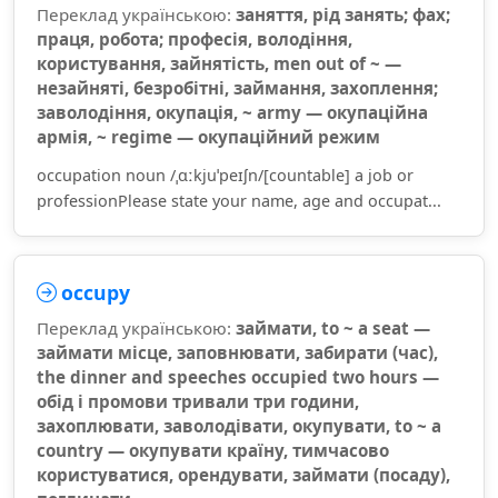
Переклад українською:
заняття, рід занять; фах;
праця, робота; професія, володіння,
користування, зайнятість, men out of ~ —
незайняті, безробітні, займання, захоплення;
заволодіння, окупація, ~ army — окупаційна
армія, ~ regime — окупаційний режим
occupation noun /ˌɑːkjuˈpeɪʃn/[countable] a job or
professionPlease state your name, age and occupat...
occupy
Переклад українською:
займати, to ~ a seat —
займати місце, заповнювати, забирати (час),
the dinner and speeches occupied two hours —
обід і промови тривали три години,
захоплювати, заволодівати, окупувати, to ~ a
country — окупувати країну, тимчасово
користуватися, орендувати, займати (посаду),