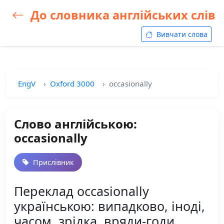
До словника англійських слів
Вивчати слова
EngV
Oxford 3000
occasionally
Слово англійською:
occasionally
Прислівник
Переклад occasionally
українською: випадково, іноді,
часом, зрідка, вряди-годи