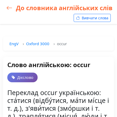
До словника англійських слів
Вивчати слова
EngV
Oxford 3000
occur
Слово англійською: occur
Дієслово
Переклад occur українською:
ста́тися (відбу́тися, ма́ти мі́сце і
т. д.), з'яви́тися (змо́ршки і т.
д.), трапля́тися (місця́, лю́ди і т.