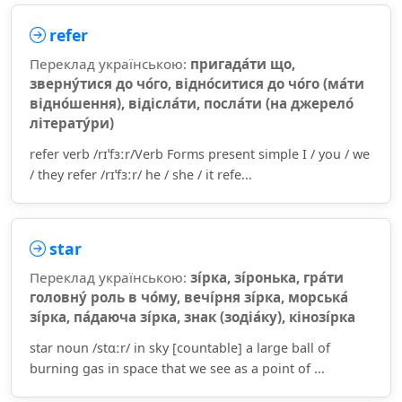
refer
Переклад українською:
пригада́ти що,
зверну́тися до чо́го, відно́ситися до чо́го (ма́ти
відно́шення), відісла́ти, посла́ти (на джерело́
літерату́ри)
refer verb /rɪˈfɜːr/Verb Forms present simple I / you / we
/ they refer /rɪˈfɜːr/ he / she / it refe...
star
Переклад українською:
зі́рка, зі́ронька, гра́ти
головну́ роль в чо́му, вечі́рня зі́рка, морська́
зі́рка, па́даюча зі́рка, знак (зодіа́ку), кінозі́рка
star noun /stɑːr/ in sky [countable] a large ball of
burning gas in space that we see as a point of ...