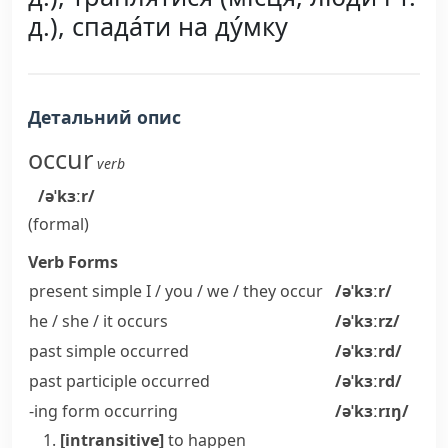
д.), спада́ти на ду́мку
Детальний опис
occur
verb
/əˈkɜːr/
(formal)
Verb Forms
present simple I / you / we / they
occur
/əˈkɜːr/
he / she / it
occurs
/əˈkɜːrz/
past simple
occurred
/əˈkɜːrd/
past participle
occurred
/əˈkɜːrd/
-ing form
occurring
/əˈkɜːrɪŋ/
[intransitive]
to happen