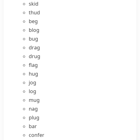
skid
thud
beg
blog
bug
drag
drug
flag
hug
jog
log
mug
nag
plug
bar
confer