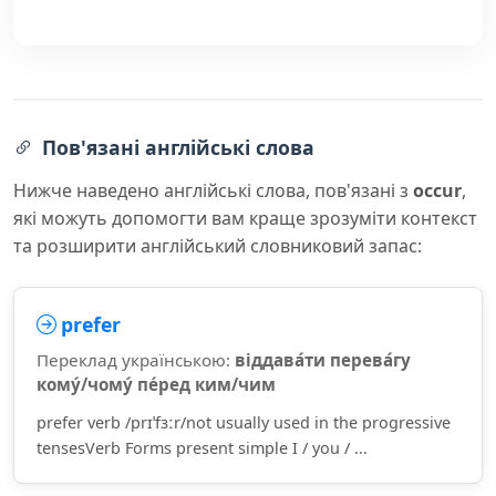
Пов'язані англійські слова
Нижче наведено англійські слова, пов'язані з
occur
,
які можуть допомогти вам краще зрозуміти контекст
та розширити англійський словниковий запас:
prefer
Переклад українською:
віддава́ти перева́гу
кому́/чому́ пе́ред ким/чим
prefer verb /prɪˈfɜːr/not usually used in the progressive
tensesVerb Forms present simple I / you / ...