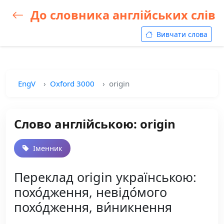
До словника англійських слів
Вивчати слова
EngV
Oxford 3000
origin
Слово англійською: origin
Іменник
Переклад origin українською:
похо́дження, невідо́мого
похо́дження, ви́никнення