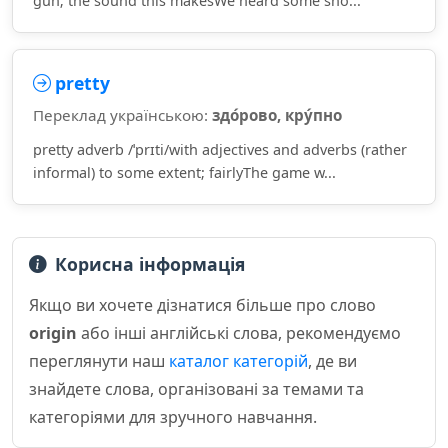
gun; the sound this makesWe heard some sho...
pretty
Переклад українською:
здо́рово, кру́пно
pretty adverb /ˈprɪti/with adjectives and adverbs (rather
informal) to some extent; fairlyThe game w...
Корисна інформація
Якщо ви хочете дізнатися більше про слово
origin
або інші англійські слова, рекомендуємо
переглянути наш
каталог категорій
, де ви
знайдете слова, організовані за темами та
категоріями для зручного навчання.