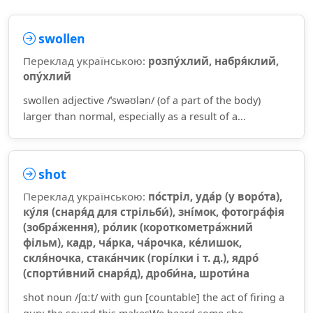
swollen
Переклад українською:
розпу́хлий, набря́клий,
опу́хлий
swollen adjective /ˈswəʊlən/ (of a part of the body)
larger than normal, especially as a result of a...
shot
Переклад українською:
по́стріл, уда́р (у воро́та),
ку́ля (снаря́д для стрільби́), зні́мок, фотогра́фія
(зобра́ження), ро́лик (короткометра́жний
фільм), кадр, ча́рка, ча́рочка, ке́лишок,
скля́ночка, стака́нчик (горі́лки і т. д.), ядро́
(спорти́вний снаря́д), дроби́на, шроти́на
shot noun /ʃɑːt/ with gun [countable] the act of firing a