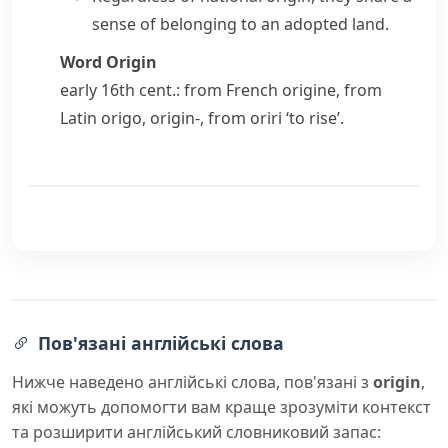
sense of belonging to an adopted land.
Word Origin
early 16th cent.: from French
origine
, from
Latin
origo
,
origin-
, from
oriri
‘to rise’.
Пов'язані англійські слова
Нижче наведено англійські слова, пов'язані з
origin
,
які можуть допомогти вам краще зрозуміти контекст
та розширити англійський словниковий запас: