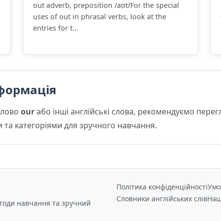
out adverb, preposition /aʊt/For the special
uses of out in phrasal verbs, look at the
entries for t...
формація
слово
our
або інші англійські слова, рекомендуємо пере
и та категоріями для зручного навчання.
Політика конфіденційності
Умо
Словники англійських слів
Наш
етоди навчання та зручний