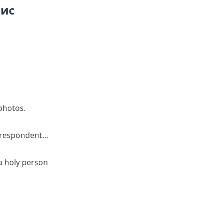
пис
photos.
rrespondent…
a holy person