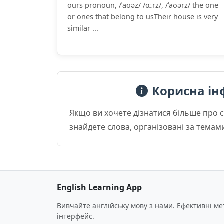
ours pronoun, /ˈaʊəz/ /ɑːrz/, /ˈaʊərz/ the one
or ones that belong to usTheir house is very
similar ...
Корисна ін
Якщо ви хочете дізнатися більше про 
знайдете слова, організовані за темам
English Learning App
Вивчайте англійську мову з нами. Ефективні м
інтерфейс.