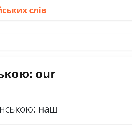
ських слів
ькою: our
їнською: наш