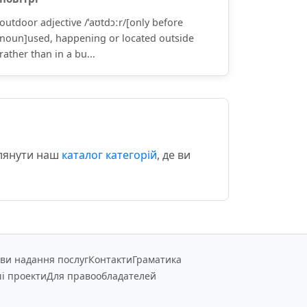
outdoor adjective /ˈaʊtdɔːr/[only before
noun]used, happening or located outside
rather than in a bu...
глянути наш
каталог категорій
, де ви
ви надання послуг
Контакти
Граматика
і проекти
Для правообладателей