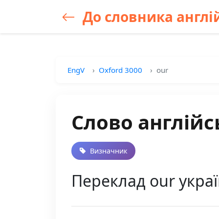
До словника англій
EngV
Oxford 3000
our
Слово англійс
Визначник
Переклад our укра