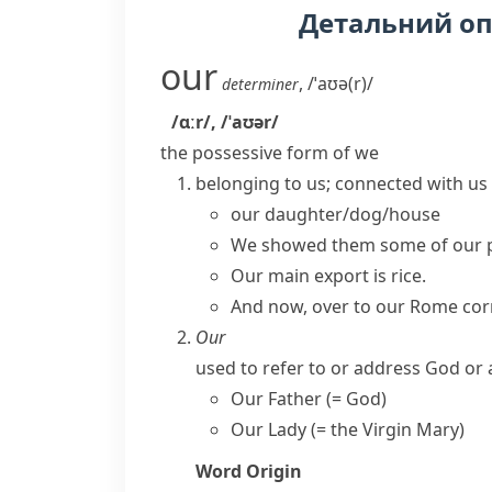
Детальний о
our
,
/ˈaʊə(r)/
determiner
/ɑːr/
,
/ˈaʊər/
the possessive form of
we
belonging to us; connected with us
our daughter/dog/house
We showed them some of our 
Our main export is rice.
And now, over to our Rome co
Our
used to refer to or address God or 
Our Father
(= God)
Our Lady
(= the Virgin Mary)
Word Origin