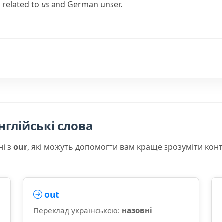
; related to
us
and German
unser
.
нглійські слова
ні з
our
, які можуть допомогти вам краще зрозуміти кон
out
Переклад українською:
назовні