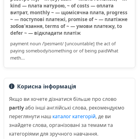
kind — плата натурою, ~ of costs — оплата
витрат, monthly ~ — щомісячна плата, progress
~ — поступові платежі, promise of ~ — платіжне
зобов'язання, terms of ~ — умови платежу, to
defer ~ — відкладати платіж
payment noun /ˈpeɪmənt/ [uncountable] the act of
paying somebody/something or of being paidWhat
meth...
Корисна інформація
Якщо ви хочете дізнатися більше про слово
partly
або інші англійські слова, рекомендуємо
переглянути наш
каталог категорій
, де ви
знайдете слова, організовані за темами та
категоріями для зручного навчання.