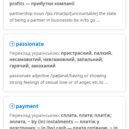
profits — прибутки компанії
partnership noun /ˈpɑːrtnərʃɪp/[uncountable] the state
of being a partner in businessto be in/to go ...
passionate
Переклад українською:
пристрасний, палкий,
несамовитий, невгамовний, запальний,
гарячий, закоханий
passionate adjective /ˈpæʃənət/having or showing
strong feelings of sexual love or of anger, etc.to ...
payment
Переклад українською:
сплата, плата; платіж;
оплата, ~ by (in) instalments — платіж у
розстрочку, ~ in (by) cash — плата готівкою, ~ in