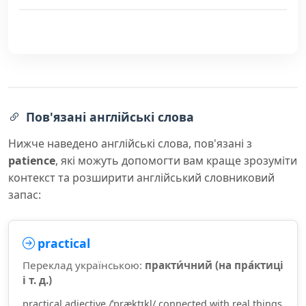
Пов'язані англійські слова
Нижче наведено англійські слова, пов'язані з
patience
, які можуть допомогти вам краще зрозуміти
контекст та розширити англійський словниковий
запас:
practical
Переклад українською:
практи́чний (на пра́ктиці
і т. д.)
practical adjective /ˈpræktɪkl/ connected with real things