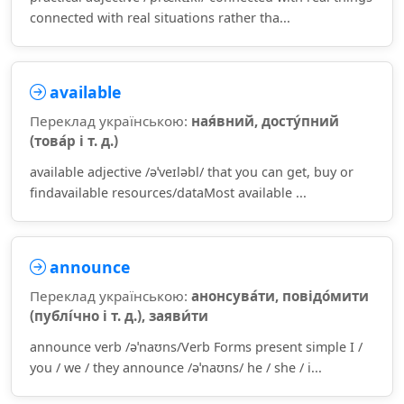
connected with real situations rather tha...
available
Переклад українською:
ная́вний, досту́пний
(това́р і т. д.)
available adjective /əˈveɪləbl/ that you can get, buy or
findavailable resources/dataMost available ...
announce
Переклад українською:
анонсува́ти, повідо́мити
(публі́чно і т. д.), заяви́ти
announce verb /əˈnaʊns/Verb Forms present simple I /
you / we / they announce /əˈnaʊns/ he / she / i...