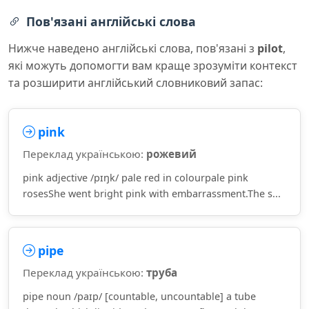
Пов'язані англійські слова
Нижче наведено англійські слова, пов'язані з
pilot
,
які можуть допомогти вам краще зрозуміти контекст
та розширити англійський словниковий запас:
pink
Переклад українською:
рожевий
pink adjective /pɪŋk/ pale red in colourpale pink
rosesShe went bright pink with embarrassment.The s...
pipe
Переклад українською:
труба
pipe noun /paɪp/ [countable, uncountable] a tube