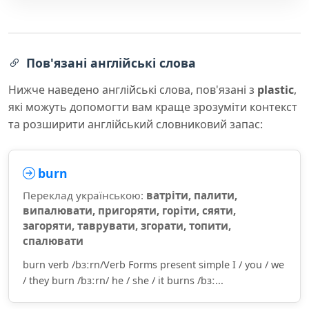
Пов'язані англійські слова
Нижче наведено англійські слова, пов'язані з
plastic
,
які можуть допомогти вам краще зрозуміти контекст
та розширити англійський словниковий запас:
burn
Переклад українською:
ватріти, палити,
випалювати, пригоряти, горіти, сяяти,
загоряти, таврувати, згорати, топити,
спалювати
burn verb /bɜːrn/Verb Forms present simple I / you / we
/ they burn /bɜːrn/ he / she / it burns /bɜː...