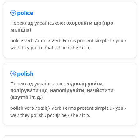
police
Переклад українською:
охороня́ти що (про
мілі́цію)
police verb /pəˈliːs/ Verb Forms present simple I / you /
we / they police /pəˈliːs/ he / she / it p...
polish
Переклад українською:
відполірува́ти,
полірува́ти що, наполірува́ти, начи́стити
(взуття́ і т. д.)
polish verb /ˈpɑːlɪʃ/ Verb Forms present simple I / you /
we / they polish /ˈpɑːlɪʃ/ he / she / it p...