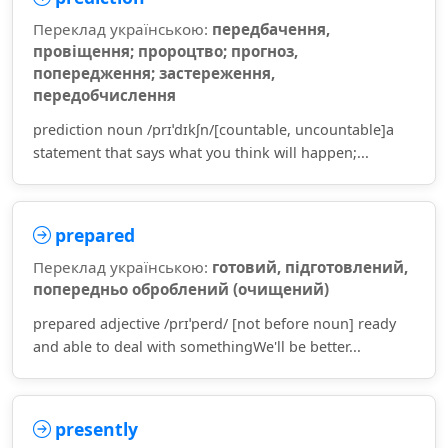
Переклад українською:
передбачення,
провіщення; пророцтво; прогноз,
попередження; застереження,
передобчислення
prediction noun /prɪˈdɪkʃn/[countable, uncountable]a
statement that says what you think will happen;...
prepared
Переклад українською:
готовий, підготовлений,
попередньо оброблений (очищений)
prepared adjective /prɪˈperd/ [not before noun] ready
and able to deal with somethingWe'll be better...
presently