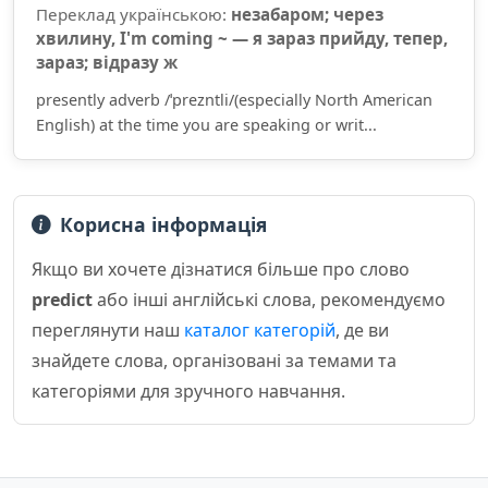
Переклад українською:
незабаром; через
хвилину, I'm coming ~ — я зараз прийду, тепер,
зараз; відразу ж
presently adverb /ˈprezntli/(especially North American
English) at the time you are speaking or writ...
Корисна інформація
Якщо ви хочете дізнатися більше про слово
predict
або інші англійські слова, рекомендуємо
переглянути наш
каталог категорій
, де ви
знайдете слова, організовані за темами та
категоріями для зручного навчання.