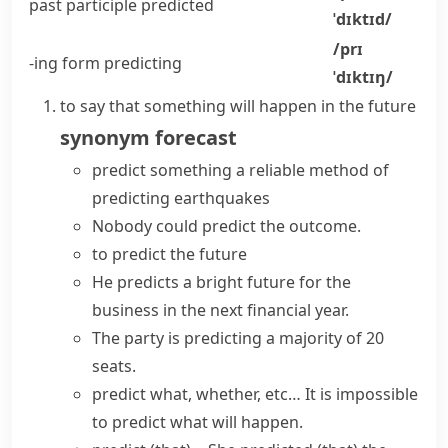
past participle
predicted
ˈdɪktɪd/
/prɪ
-ing form
predicting
ˈdɪktɪŋ/
to say that something will happen in the future
synonym
forecast
predict something
a reliable method of
predicting earthquakes
Nobody could predict the outcome.
to
predict the future
He predicts a bright future for the
business in the next financial year.
The party is predicting a majority of 20
seats.
predict what, whether, etc…
It is impossible
to predict what will happen.