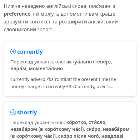
Нижче наведено англійські слова, пов'язані з
preference
, які можуть допомогти вам краще
зрозуміти контекст та розширити англійський
словниковий запас:
currently
Переклад українською:
актуа́льно (тепе́р),
нара́зі, момента́льно
currently adverb /ˈkɜːrəntli/at the present timeThe
hourly charge is currently £35.Currently, over 5...
shortly
Переклад українською:
ко́ротко, сти́сло,
незаба́ром (в коро́ткому ча́сі), ско́ро, незаба́ром
(в коро́ткому ча́сі), ско́ро пі́сля чого́, невдо́взі