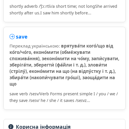
shortly adverb /ˈʃɔːrtli/a short time; not longShe arrived
shortly after us.I saw him shortly before...
save
Переклад українською:
врятува́ти кого́/що від
ко́го/чо́го, еконо́мити (обме́жувати
спожива́ння), зеконо́мити на чо́му, запи́сувати,
зберіга́ти, зберегти́ (фа́йли і т. д.), злови́ти
(стрілу́), еконо́мити на що (на відпу́стку і т. д.),
збира́ти (накопи́чувати гро́ші), заоща́дити на
що
save verb /seɪv/Verb Forms present simple I / you / we /
they save /seɪv/ he / she / it saves /seɪvz...
Корисна інформація