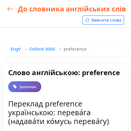
До словника англійських слів
Вивчати слова
EngV
Oxford 3000
preference
Слово англійською: preference
Іменник
Переклад preference
українською: перева́га
(надава́ти ко́мусь перева́гу)