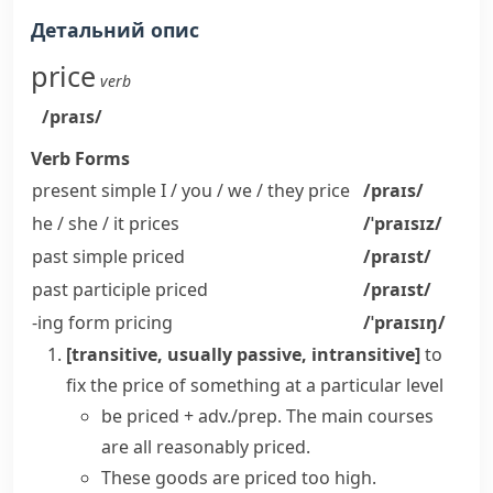
Детальний опис
price
verb
/praɪs/
Verb Forms
present simple I / you / we / they
price
/praɪs/
he / she / it
prices
/ˈpraɪsɪz/
past simple
priced
/praɪst/
past participle
priced
/praɪst/
-ing form
pricing
/ˈpraɪsɪŋ/
[transitive, usually passive, intransitive]
to
fix the price of something at a particular level
be priced + adv./prep.
The main courses
are all
reasonably priced
.
These goods are priced too high.