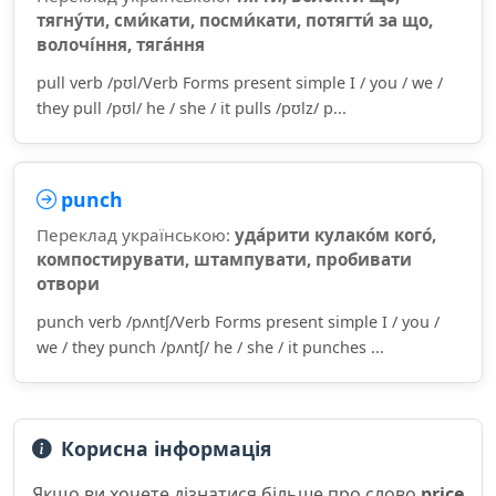
тягну́ти, сми́кати, посми́кати, потягти́ за що,
волочі́ння, тяга́ння
pull verb /pʊl/Verb Forms present simple I / you / we /
they pull /pʊl/ he / she / it pulls /pʊlz/ p...
punch
Переклад українською:
уда́рити кулако́м кого́,
компостирувати, штампувати, пробивати
отвори
punch verb /pʌntʃ/Verb Forms present simple I / you /
we / they punch /pʌntʃ/ he / she / it punches ...
Корисна інформація
Якщо ви хочете дізнатися більше про слово
price