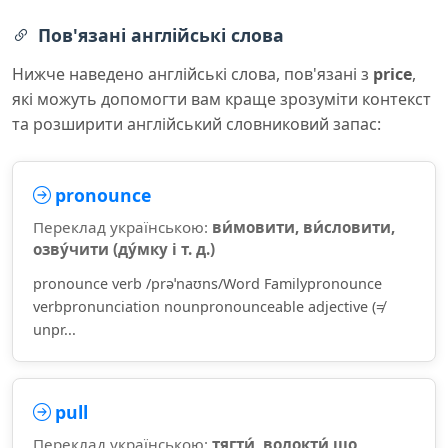
Пов'язані англійські слова
Нижче наведено англійські слова, пов'язані з
price
,
які можуть допомогти вам краще зрозуміти контекст
та розширити англійський словниковий запас:
pronounce
Переклад українською:
ви́мовити, ви́словити,
озву́чити (ду́мку і т. д.)
pronounce verb /prəˈnaʊns/Word Familypronounce
verbpronunciation nounpronounceable adjective (≠
unpr...
pull
Переклад українською:
тягти́, волокти́ що,