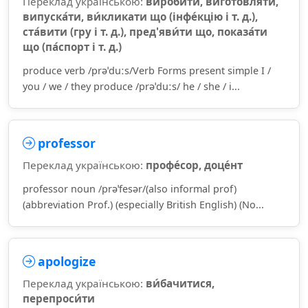
Переклад українською:
ви́робити, виготовля́ти,
випуска́ти, ви́кликати що (інфе́кцію і т. д.),
ста́вити (гру і т. д.), пред'яви́ти що, показа́ти
що (па́спорт і т. д.)
produce verb /prəˈduːs/Verb Forms present simple I /
you / we / they produce /prəˈduːs/ he / she / i...
professor
Переклад українською:
профе́сор, доце́нт
professor noun /prəˈfesər/(also informal prof)
(abbreviation Prof.) (especially British English) (No...
apologize
Переклад українською:
ви́бачитися,
перепроси́ти