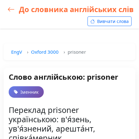
До словника англійських слів
Вивчати слова
EngV
Oxford 3000
prisoner
Слово англійською: prisoner
Іменник
Переклад prisoner
українською: в'я́зень,
ув'я́знений, арешта́нт,
співка́мерник