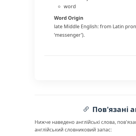
word
Word Origin
late Middle English: from Latin
pron
‘messenger’).
Пов'язані а
Нижче наведено англійські слова, пов'яза
англійський словниковий запас: