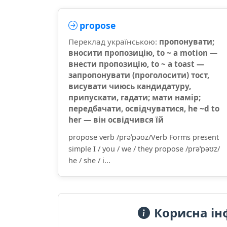
propose
Переклад українською:
пропонувати;
вносити пропозицію, to ~ a motion —
внести пропозицію, to ~ a toast —
запропонувати (проголосити) тост,
висувати чиюсь кандидатуру,
припускати, гадати; мати намір;
передбачати, освідчуватися, he ~d to
her — він освідчився їй
propose verb /prəˈpəʊz/Verb Forms present
simple I / you / we / they propose /prəˈpəʊz/
he / she / i...
Корисна ін