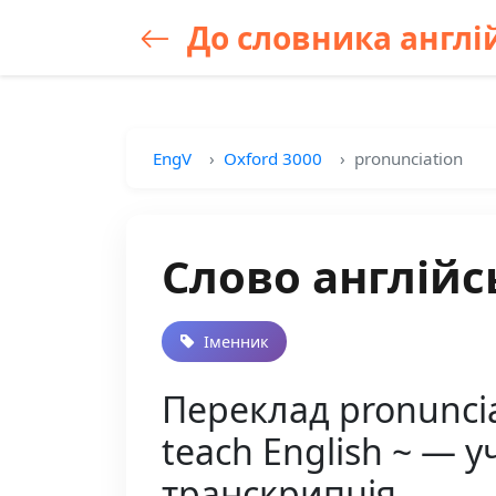
До словника англій
EngV
Oxford 3000
pronunciation
Слово англійс
Іменник
Переклад pronuncia
teach English ~ — 
транскрипція