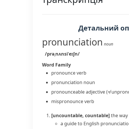
Детальний о
pronunciation
noun
/prəˌnʌnsiˈeɪʃn/
Word Family
pronounce
verb
pronunciation
noun
pronounceable
adjective
(≠ unpron
mispronounce
verb
[uncountable, countable]
the way 
a guide to English pronunciati