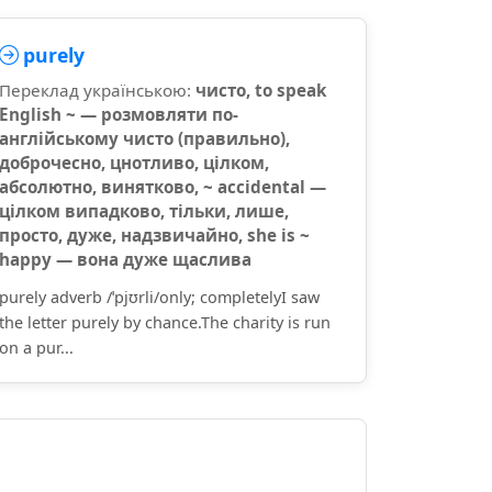
purely
Переклад українською:
чисто, to speak
English ~ — розмовляти по-
англійському чисто (правильно),
доброчесно, цнотливо, цілком,
абсолютно, винятково, ~ accidental —
цілком випадково, тільки, лише,
просто, дуже, надзвичайно, she is ~
happy — вона дуже щаслива
purely adverb /ˈpjʊrli/only; completelyI saw
the letter purely by chance.The charity is run
on a pur...