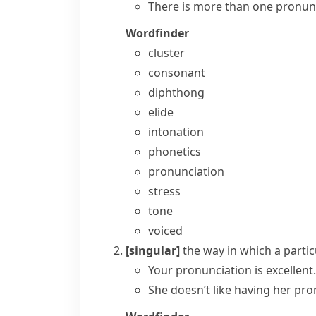
There is more than one pronunc
Wordfinder
cluster
consonant
diphthong
elide
intonation
phonetics
pronunciation
stress
tone
voiced
[singular]
the way in which a part
Your pronunciation is excellent.
She doesn’t like having her pro