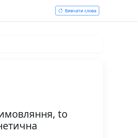
Вивчати слова
вимовляння, to
онетична