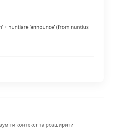
h’ +
nuntiare
‘announce’ (from
nuntius
зуміти контекст та розширити