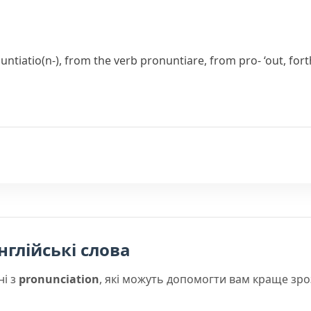
untiatio(n-)
, from the verb
pronuntiare
, from
pro-
‘out, fort
нглійські слова
ні з
pronunciation
, які можуть допомогти вам краще зро