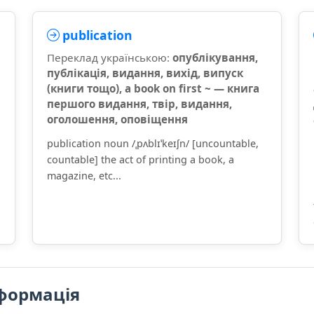
publication
Переклад українською:
опублікування,
публікація, видання, вихід, випуск
(книги тощо), a book on first ~ — книга
першого видання, твір, видання,
оголошення, оповіщення
publication noun /ˌpʌblɪˈkeɪʃn/ [uncountable,
countable] the act of printing a book, a
magazine, etc...
формація