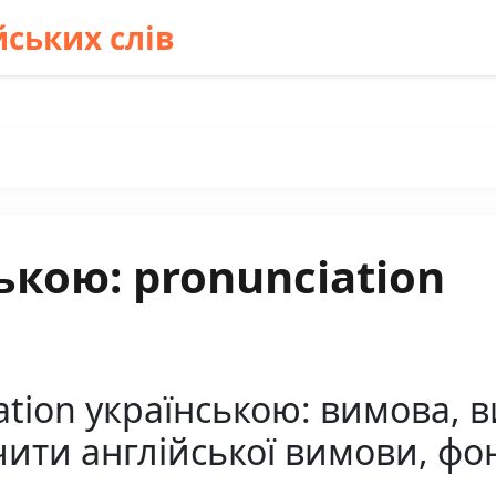
ських слів
ькою: pronunciation
tion українською: вимова, 
учити англійської вимови, ф