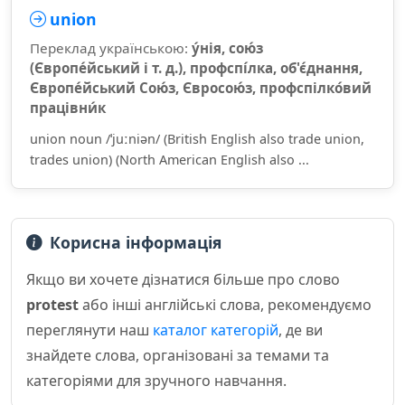
union
Переклад українською:
у́нія, сою́з
(Європе́йський і т. д.), профспі́лка, об'є́днання,
Європе́йський Сою́з, Євросою́з, профспілко́вий
працівни́к
union noun /ˈjuːniən/ (British English also trade union,
trades union) (North American English also ...
Корисна інформація
Якщо ви хочете дізнатися більше про слово
protest
або інші англійські слова, рекомендуємо
переглянути наш
каталог категорій
, де ви
знайдете слова, організовані за темами та
категоріями для зручного навчання.