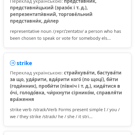
Переклад українською:
представни́к,
представни́цький (зразо́к і т. д.),
репрезентати́вний, торгове́льний
представни́к, ди́лер
representative noun /ˌreprɪˈzentətɪv/ a person who has
been chosen to speak or vote for somebody els...
strike
Переклад українською:
страйкува́ти, бастува́ти
за що, уда́рити, вда́рити кого́ (по щоці́), би́ти
(годи́нник), проби́ти (пі́вніч і т. д.), кида́тися в
о́чі, голодо́вка, чи́ркнути сірнико́м, справля́ти
вра́ження
strike verb /straɪk/Verb Forms present simple I / you /
we / they strike /straɪk/ he / she / it stri...