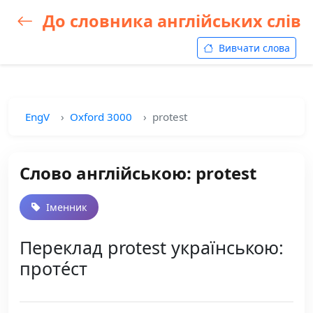
До словника англійських слів
Вивчати слова
EngV
Oxford 3000
protest
Слово англійською: protest
Іменник
Переклад protest українською:
проте́ст