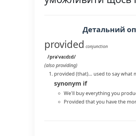
Детальний о
provided
conjunction
/prəˈvaɪdɪd/
(also
providing
)
provided (that)…
used to say what 
synonym
if
We'll buy everything you produce
Provided that you have the mon