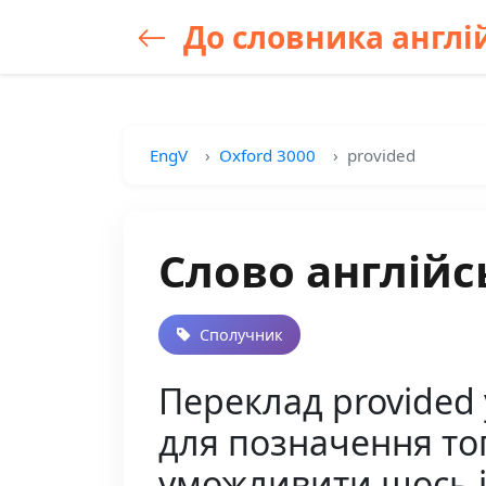
До словника англій
EngV
Oxford 3000
provided
Слово англійс
Сполучник
Переклад provided
для позначення тог
уможливити щось 