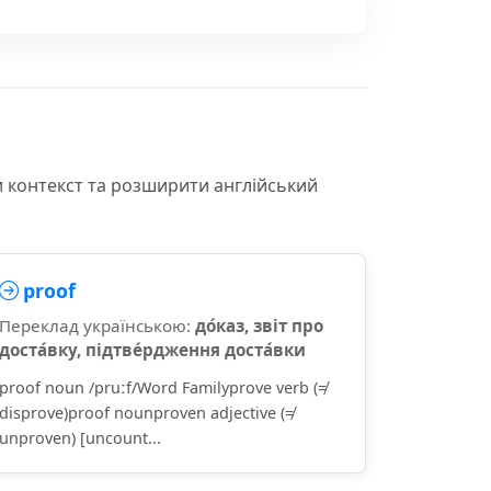
и контекст та розширити англійський
proof
Переклад українською:
до́каз, звіт про
доста́вку, підтве́рдження доста́вки
proof noun /pruːf/Word Familyprove verb (≠
disprove)proof nounproven adjective (≠
unproven) [uncount...