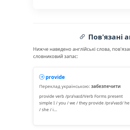
Пов'язані а
Нижче наведено англійські слова, пов'яза
словниковий запас:
provide
Переклад українською:
забезпечити
provide verb /prəˈvaɪd/Verb Forms present
simple I / you / we / they provide /prəˈvaɪd/ he
/ she / i...