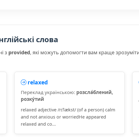
нглійські слова
ні з
provided
, які можуть допомогти вам краще зрозуміт
relaxed
Переклад українською:
розсла́блений,
розку́тий
relaxed adjective /rɪˈlækst/ (of a person) calm
and not anxious or worriedHe appeared
relaxed and co...