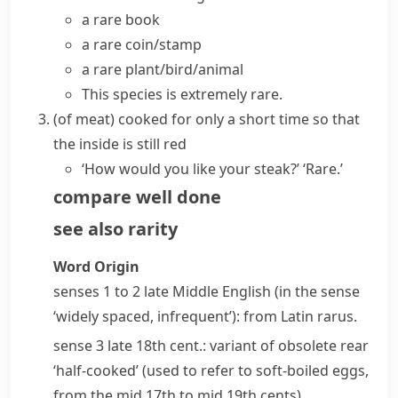
a
rare book
a rare coin/stamp
a rare plant/bird/animal
This
species
is extremely
rare
.
(
of meat
)
cooked for only a short time so that
the inside is still red
‘How would you like your steak?’ ‘Rare.’
compare
well done
see also
rarity
Word Origin
senses 1 to 2 late Middle English (in the sense
‘widely spaced, infrequent’): from Latin
rarus
.
sense 3 late 18th cent.: variant of obsolete
rear
‘half-cooked’ (used to refer to soft-boiled eggs,
from the mid 17th to mid 19th cents).