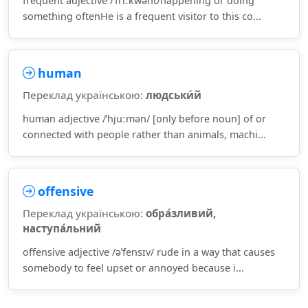
frequent adjective /ˈfriːkwənt/happening or doing
something oftenHe is a frequent visitor to this co...
human
Переклад українською:
людськи́й
human adjective /ˈhjuːmən/ [only before noun] of or
connected with people rather than animals, machi...
offensive
Переклад українською:
обра́зливий,
наступа́льний
offensive adjective /əˈfensɪv/ rude in a way that causes
somebody to feel upset or annoyed because i...