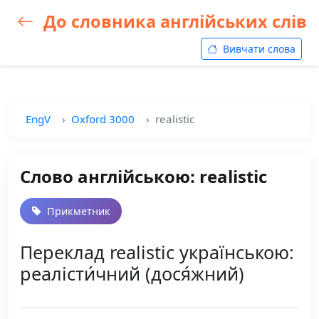
До словника англійських слів
Вивчати слова
EngV
Oxford 3000
realistic
Слово англійською: realistic
Прикметник
Переклад realistic українською:
реалісти́чний (дося́жний)