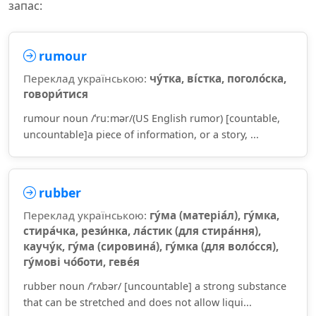
запас:
rumour
Переклад українською:
чу́тка, ві́стка, поголо́ска,
говори́тися
rumour noun /ˈruːmər/(US English rumor) [countable,
uncountable]a piece of information, or a story, ...
rubber
Переклад українською:
гу́ма (матеріа́л), гу́мка,
стира́чка, рези́нка, ла́стик (для стира́ння),
каучу́к, гу́ма (сировина́), гу́мка (для воло́сся),
гу́мові чо́боти, геве́я
rubber noun /ˈrʌbər/ [uncountable] a strong substance
that can be stretched and does not allow liqui...