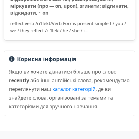
міркувати (про — on, upon), згинати; відгинати,
відкидати, ~ on
reflect verb /rɪˈflekt/Verb Forms present simple I / you /
we / they reflect /rɪˈflekt/ he / she / i...
Корисна інформація
Якщо ви хочете дізнатися більше про слово
recently
або інші англійські слова, рекомендуємо
переглянути наш
каталог категорій
, де ви
знайдете слова, організовані за темами та
категоріями для зручного навчання.