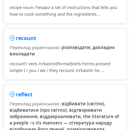
recipe noun /ˈresəpi/ a set of instructions that tells you
how to cook something and the ingredients...
recount
Переклад українською:
розповідати, докладно
викладати
recount1 verb /rɪˈkaʊnt/(formal)Verb Forms present
simple I / you / we / they recount /rɪˈkaʊnt/ he ...
reflect
Переклад українською:
відбивати (світло),
відбиватися (про світло), відтворювати
зображення, віддзеркалювати, the literature of
a people ~s its manners — література народу
відображає його звичаї, розмірковувати,