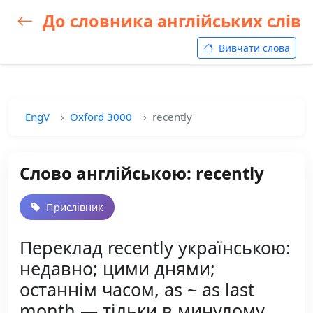
До словника англійських слів
Вивчати слова
EngV
Oxford 3000
recently
Слово англійською: recently
Прислівник
Переклад recently українською:
недавно; цими днями;
останнім часом, as ~ as last
month — тільки в минулому