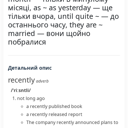
місяці, as ~ as yesterday — ще
тільки вчора, until quite ~ — до
останнього часу, they are ~
married — вони щойно
побралися
Детальний опис
recently
adverb
/ˈriːsntli/
not long ago
a
recently published
book
a
recently released
report
The company
recently announced
plans to