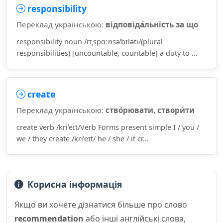
responsibility
Переклад українською:
відповіда́льність за що
responsibility noun /rɪˌspɑːnsəˈbɪləti/(plural
responsibilities) [uncountable, countable] a duty to ...
create
Переклад українською:
ство́рювати, створи́ти
create verb /kriˈeɪt/Verb Forms present simple I / you /
we / they create /kriˈeɪt/ he / she / it cr...
Корисна інформація
Якщо ви хочете дізнатися більше про слово
recommendation
або інші англійські слова,