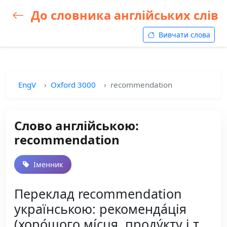
До словника англійських слів
Вивчати слова
EngV
Oxford 3000
recommendation
Слово англійською:
recommendation
Іменник
Переклад recommendation
українською: рекоменда́ція
(хоро́шого мі́сця, проду́кту і т.