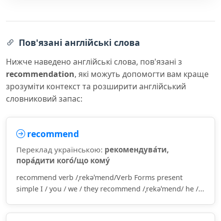
Пов'язані англійські слова
Нижче наведено англійські слова, пов'язані з
recommendation
, які можуть допомогти вам краще
зрозуміти контекст та розширити англійський
словниковий запас:
recommend
Переклад українською:
рекомендува́ти,
пора́дити кого́/що кому́
recommend verb /ˌrekəˈmend/Verb Forms present
simple I / you / we / they recommend /ˌrekəˈmend/ he /...