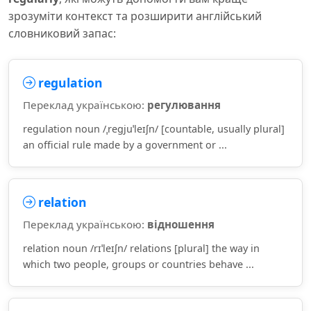
зрозуміти контекст та розширити англійський
словниковий запас:
regulation
Переклад українською:
регулювання
regulation noun /ˌreɡjuˈleɪʃn/ [countable, usually plural]
an official rule made by a government or ...
relation
Переклад українською:
відношення
relation noun /rɪˈleɪʃn/ relations [plural] the way in
which two people, groups or countries behave ...