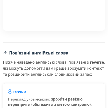
Пов'язані англійські слова
Нижче наведено англійські слова, пов'язані з
reverse
,
які можуть допомогти вам краще зрозуміти контекст
та розширити англійський словниковий запас:
revise
Переклад українською:
зроби́ти реві́зію,
переві́рити (обсте́жити з мето́ю контро́лю),