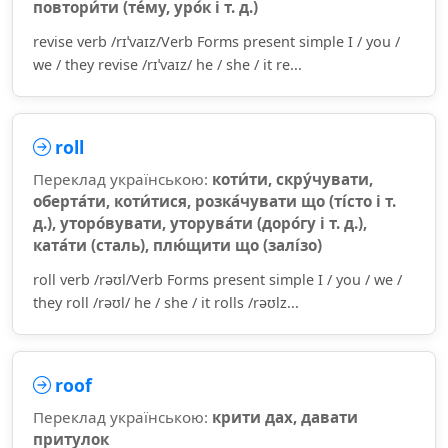
повтори́ти (те́му, уро́к і т. д.)
revise verb /rɪˈvaɪz/Verb Forms present simple I / you /
we / they revise /rɪˈvaɪz/ he / she / it re...
roll
Переклад українською:
коти́ти, скру́чувати,
оберта́ти, коти́тися, розка́чувати що (ті́сто і т.
д.), уторо́вувати, уторува́ти (доро́гу і т. д.),
ката́ти (сталь), плю́щити що (залі́зо)
roll verb /rəʊl/Verb Forms present simple I / you / we /
they roll /rəʊl/ he / she / it rolls /rəʊlz...
roof
Переклад українською:
крити дах, давати
притулок