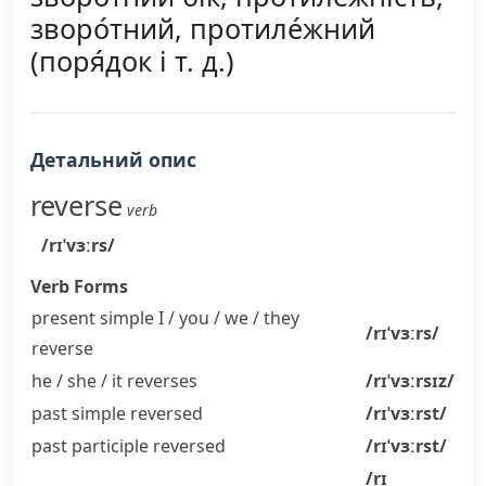
зворо́тний, протиле́жний
(поря́док і т. д.)
Детальний опис
reverse
verb
/rɪˈvɜːrs/
Verb Forms
present simple I / you / we / they
/rɪˈvɜːrs/
reverse
he / she / it
reverses
/rɪˈvɜːrsɪz/
past simple
reversed
/rɪˈvɜːrst/
past participle
reversed
/rɪˈvɜːrst/
/rɪ