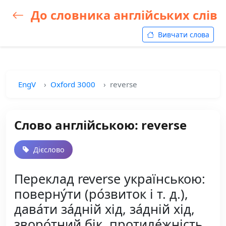
До словника англійських слів
Вивчати слова
EngV
Oxford 3000
reverse
Слово англійською: reverse
Дієслово
Переклад reverse українською:
поверну́ти (ро́звиток і т. д.),
дава́ти за́дній хід, за́дній хід,
зворо́тний бік, протиле́жність,