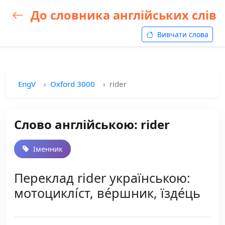
До словника англійських слів
Вивчати слова
EngV
Oxford 3000
rider
Слово англійською: rider
Іменник
Переклад rider українською:
мотоциклі́ст, ве́ршник, їзде́ць