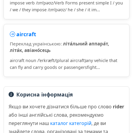
impose verb /ɪmˈpəʊz/Verb Forms present simple I / you
/ we / they impose /ɪmˈpəʊz/ he / she / it im...
aircraft
Переклад українською:
літа́льний аппара́т,
літа́к, авіано́сець
aircraft noun /ˈerkræft/(plural aircraft)any vehicle that
can fly and carry goods or passengersfight...
Корисна інформація
Якщо ви хочете дізнатися більше про слово
rider
або інші англійські слова, рекомендуємо
переглянути наш
каталог категорій
, де ви
знайдете слова, організовані за темами та