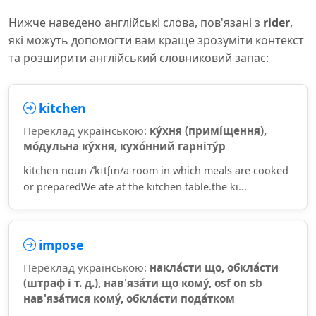
Нижче наведено англійські слова, пов'язані з
rider
,
які можуть допомогти вам краще зрозуміти контекст
та розширити англійський словниковий запас:
kitchen
Переклад українською:
ку́хня (примі́щення),
мо́дульна ку́хня, кухо́нний гарніту́р
kitchen noun /ˈkɪtʃɪn/a room in which meals are cooked
or preparedWe ate at the kitchen table.the ki...
impose
Переклад українською:
накла́сти що, обкла́сти
(штраф і т. д.), нав'яза́ти що кому́, osf on sb
нав'яза́тися кому́, обкла́сти пода́тком