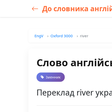
До словника англій
EngV
Oxford 3000
river
Слово англійсь
Іменник
Переклад river укра