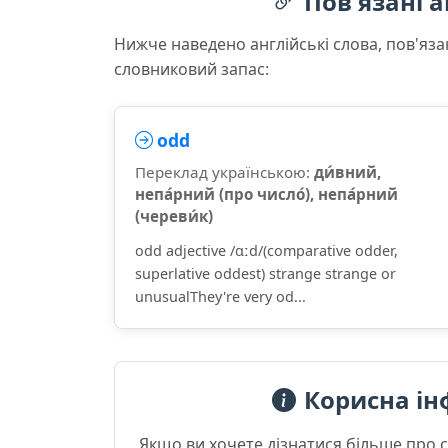
Пов'язані а
Нижче наведено англійські слова, пов'яза
словниковий запас:
odd
Переклад українською:
ди́вний,
непа́рний (про число́), непа́рний
(череви́к)
odd adjective /ɑːd/(comparative odder,
superlative oddest) strange strange or
unusualThey're very od...
Корисна ін
Якщо ви хочете дізнатися більше про 