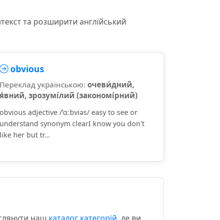
нтекст та розширити англійський
obvious
Переклад українською:
очеви́дний,
я́вний, зрозумі́лий (закономі́рний)
obvious adjective /ˈɑːbviəs/ easy to see or
understand synonym clearI know you don't
like her but tr...
еглянути наш
каталог категорій
, де ви