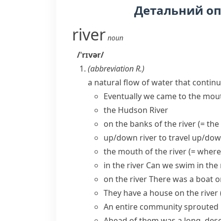
Детальний о
river
noun
/ˈrɪvər/
(abbreviation
R.
)
a natural flow of water that continu
Eventually we came to the mout
the Hudson River
on the
banks of the river
(= the
up/down river
to travel up/dow
the mouth of the river
(= where 
in the river
Can we swim in the 
on the river
There was a boat on
They have a house on the river
An entire community sprouted 
Ahead of them was a long, des