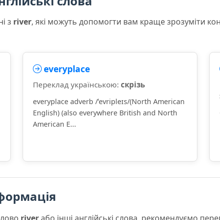
нглійські слова
ні з
river
, які можуть допомогти вам краще зрозуміти ко
everyplace
Переклад українською:
скрізь
everyplace adverb /ˈevripleɪs/(North American
English) (also everywhere British and North
American E...
формація
слово
river
або інші англійські слова, рекомендуємо пер