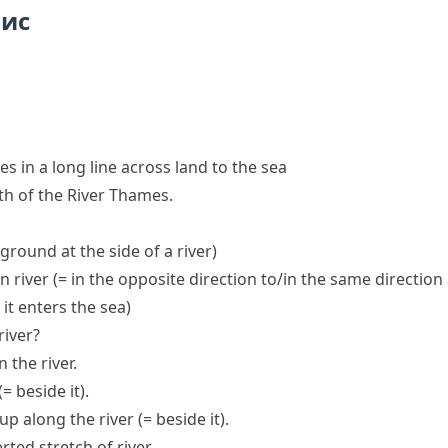
пис
es in a long line across land to the sea
h of the River Thames.
 ground at the side of a river)
n river
(= in the opposite direction to/in the same direction 
it enters the sea)
river?
 the river.
(= beside it)
.
up along the river
(= beside it)
.
erted
stretch of river
.