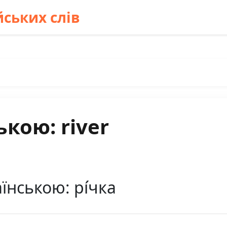
ських слів
кою: river
їнською: рі́чка