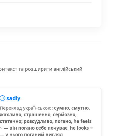
контекст та розширити англійський
sadly
Переклад українською:
сумно, смутно,
жахливо, страшенно, серйозно,
статечно; розсудливо, погано, he feels
~ — він погано себе почуває, he looks ~
— у нього поганий вигляд