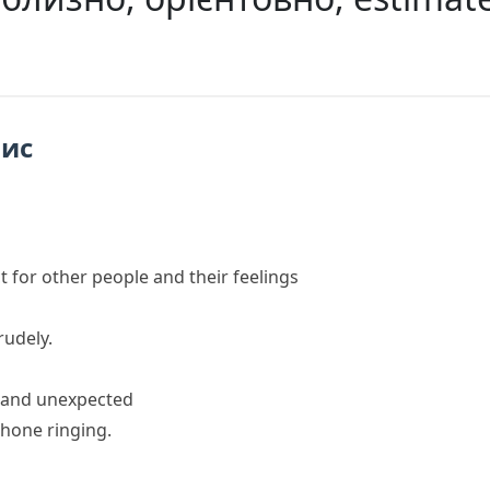
пис
t for other people and their feelings
rudely.
t and unexpected
hone ringing.