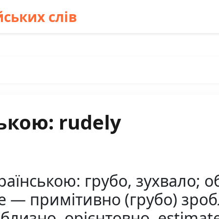
ських слів
ькою: rudely
раїнською: грубо, зухвало; 
e — примітивно (грубо) зроб
иблизно, орієнтовно, estima