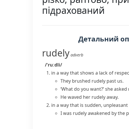
підрахований
Детальний о
rudely
adverb
/ˈruːdli/
in a way that shows a lack of respec
They brushed rudely past us.
‘What do you want?’ she asked 
He waved her rudely away.
in a way that is sudden, unpleasan
I was rudely awakened by the p