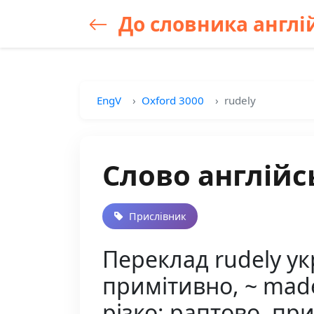
До словника англій
EngV
Oxford 3000
rudely
Слово англійс
Прислівник
Переклад rudely ук
примітивно, ~ mad
різко; раптово, пр