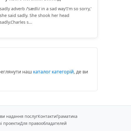
sadly adverb /ˈsædli/ in a sad way‘I'm so sorry,’
she said sadly. She shook her head
sadly.Charles s...
ереглянути наш
каталог категорій
, де ви
ви надання послуг
Контакти
Граматика
і проекти
Для правообладателей