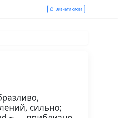
Вивчати слова
образливо,
лений, сильно;
ted ~ — приблизно