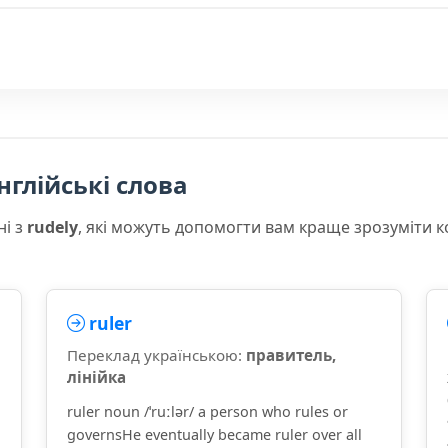
нглійські слова
ні з
rudely
, які можуть допомогти вам краще зрозуміти 
ruler
Переклад українською:
правитель,
лінійка
ruler noun /ˈruːlər/ a person who rules or
governsHe eventually became ruler over all