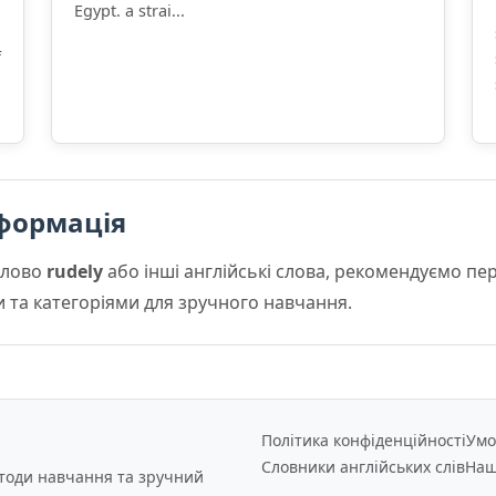
Egypt. a strai...
f
формація
слово
rudely
або інші англійські слова, рекомендуємо п
и та категоріями для зручного навчання.
Політика конфіденційності
Умо
Словники англійських слів
Наш
етоди навчання та зручний