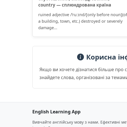
country — сплюндрована країна
ruined adjective /ˈruːɪnd/[only before noun](o
a building, town, etc.) destroyed or severely
damage...
Корисна ін
Якщо ви хочете дізнатися більше про 
знайдете слова, організовані за темам
English Learning App
Вивчайте англійську мову з нами. Ефективні м