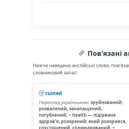
Пов'язані а
Нижче наведено англійські слова, пов'яза
словниковий запас:
ruined
Переклад українською:
зруйнований;
розвалений, занапащений,
погублений, ~ health — підірване
здоров'я, розорений; який розорився,
спустошений, сплюндрований, ~