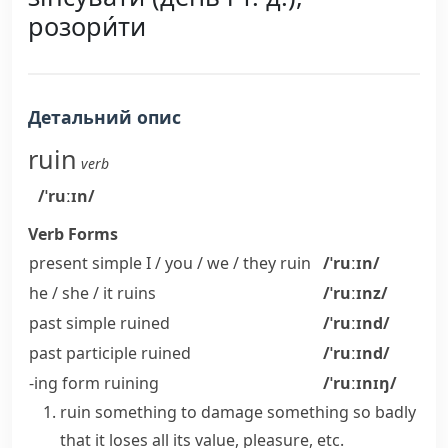
розори́ти
Детальний опис
ruin
verb
/ˈruːɪn/
Verb Forms
present simple I / you / we / they
ruin
/ˈruːɪn/
he / she / it
ruins
/ˈruːɪnz/
past simple
ruined
/ˈruːɪnd/
past participle
ruined
/ˈruːɪnd/
-ing form
ruining
/ˈruːɪnɪŋ/
ruin something
to damage something so badly
that it loses all its value, pleasure, etc.