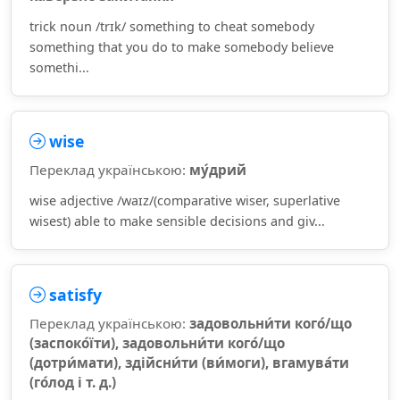
trick noun /trɪk/ something to cheat somebody
something that you do to make somebody believe
somethi...
wise
Переклад українською:
му́дрий
wise adjective /waɪz/(comparative wiser, superlative
wisest) able to make sensible decisions and giv...
satisfy
Переклад українською:
задовольни́ти кого́/що
(заспоко́їти), задовольни́ти кого́/що
(дотри́мати), здійсни́ти (ви́моги), вгамува́ти
(го́лод і т. д.)