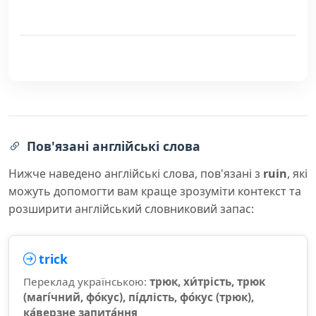
Пов'язані англійські слова
Нижче наведено англійські слова, пов'язані з
ruin
, які
можуть допомогти вам краще зрозуміти контекст та
розширити англійський словниковий запас:
trick
Переклад українською:
трюк, хи́трість, трюк
(магі́чний, фо́кус), пі́длість, фо́кус (трюк),
ка́верзне запита́ння