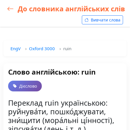
До словника англійських слів
Вивчати слова
EngV
Oxford 3000
ruin
Слово англійською: ruin
Дієслово
Переклад ruin українською:
руйнува́ти, пошко́джувати,
зни́щити (мора́льні ці́нності),
зіпсува́ти (день і т. д.),