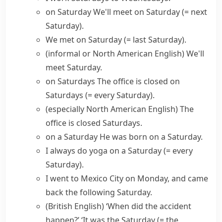
on Saturday
We'll meet on Saturday
(= next
Saturday)
.
We met on Saturday
(= last Saturday)
.
(informal or North American English)
We'll
meet Saturday.
on Saturdays
The office is closed on
Saturdays
(= every Saturday)
.
(especially North American English)
The
office is closed Saturdays.
on a Saturday
He was born on a Saturday.
I always do yoga on a Saturday
(= every
Saturday)
.
I went to Mexico City on Monday, and came
back the following Saturday.
(British English)
‘When did the accident
happen?’ ‘It was the Saturday
(= the