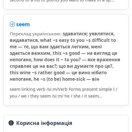
seem
Переклад українською:
здаватися; уявлятися,
видаватися, what ~s easy to you ~s difficult to
me — те, що вам здається легким, мені
здається важким, this ~s good — на вигляд це
непогано, how does it ~ to you? — яке враження
справляє це на вас?; що ви думаєте про це?,
this wine ~s rather good — це вино нібито
непогане, he ~s (to be) home-sick — він
seem linking verb /siːm/Verb Forms present simple I /
you / we / they seem /siːm/ he / she / it seem...
Корисна інформація