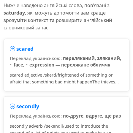
Нижче наведено англійські слова, пов'язані з
saturday
, які можуть допомогти вам краще
зрозуміти контекст та розширити англійський
словниковий запас:
scared
Переклад українською:
переляканий, зляканий,
~ face, ~ expression — перелякане обличчя
scared adjective /skerd/frightened of something or
afraid that something bad might happenThe thieves...
secondly
Переклад українською:
по-друге, вдруге, ще раз
secondly adverb /ˈsekəndli/used to introduce the
second of a list of points you want to make in a sp...