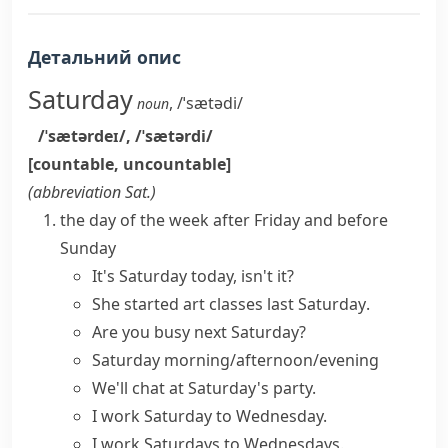
Детальний опис
Saturday
,
/ˈsætədi/
noun
/ˈsætərdeɪ/
,
/ˈsætərdi/
[countable, uncountable]
(abbreviation
Sat.
)
the day of the week after Friday and before
Sunday
It's Saturday today, isn't it?
She started art classes
last Saturday
.
Are you busy
next Saturday
?
Saturday morning/afternoon/evening
We'll chat at Saturday's party.
I work Saturday to Wednesday.
I work Saturdays to Wednesdays.