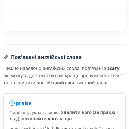
Пов'язані англійські слова
Нижче наведено англійські слова, пов'язані з
scary
,
які можуть допомогти вам краще зрозуміти контекст
та розширити англійський словниковий запас:
praise
Переклад українською:
хвали́ти кого́ (за пра́цю і
т. д.), похвали́ти кого́ за що
praise verb /preɪz/Verb Forms present simple I / you /