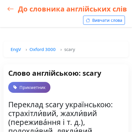
До словника англійських слів
Вивчати слова
EngV
Oxford 3000
scary
Слово англійською: scary
Прикметник
Переклад scary українською:
страхітли́вий, жахли́вий
(пережива́ння і т. д.),
полохли́вий, лякли́вий