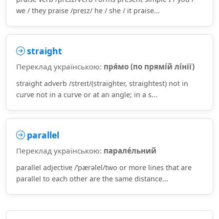
we / they praise /preɪz/ he / she / it praise...
straight
Переклад українською:
пря́мо (по прямі́й лі́нії)
straight adverb /streɪt/(straighter, straightest) not in
curve not in a curve or at an angle; in a s...
parallel
Переклад українською:
парале́льний
parallel adjective /ˈpærəlel/two or more lines that are
parallel to each other are the same distance...