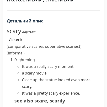
Детальний опис
scary
adjective
/ˈskeri/
(comparative
scarier
, superlative
scariest
)
(informal)
frightening
It was a really scary moment.
a scary movie
Close up the statue looked even more
scary.
It was a pretty scary experience.
see also
scare
,
scarily