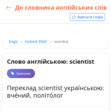
До словника англійських слів
Вивчати слова
EngV
Oxford 3000
scientist
Слово англійською: scientist
Іменник
Переклад scientist українською:
вче́ний, політо́лог