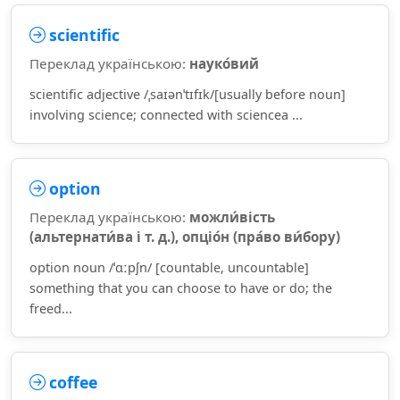
scientific
Переклад українською:
науко́вий
scientific adjective /ˌsaɪənˈtɪfɪk/[usually before noun]
involving science; connected with sciencea ...
option
Переклад українською:
можли́вість
(альтернати́ва і т. д.), опціо́н (пра́во ви́бору)
option noun /ˈɑːpʃn/ [countable, uncountable]
something that you can choose to have or do; the
freed...
coffee