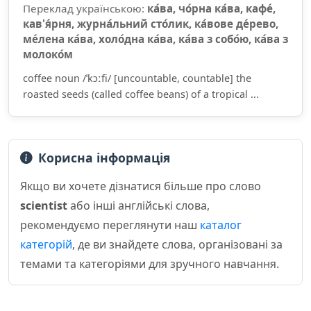
Переклад українською:
ка́ва, чо́рна ка́ва, кафе́,
кав'я́рня, журна́льний сто́лик, ка́вове де́рево,
ме́лена ка́ва, холо́дна ка́ва, ка́ва з собо́ю, ка́ва з
молоко́м
coffee noun /ˈkɔːfi/ [uncountable, countable] the
roasted seeds (called coffee beans) of a tropical ...
Корисна інформація
Якщо ви хочете дізнатися більше про слово
scientist
або інші англійські слова,
рекомендуємо переглянути наш
каталог
категорій
, де ви знайдете слова, організовані за
темами та категоріями для зручного навчання.