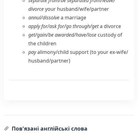
separate from/​be separated from/​leave/​
divorce
your husband/​wife/​partner
annul/​dissolve
a marriage
apply for/​ask for/​go through/​get
a divorce
get/​gain/​be awarded/​have/​lose
custody of
the children
pay
alimony/​child support (to your ex-wife/​
husband/​partner)
Пов'язані англійські слова