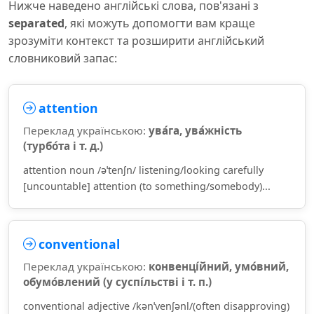
Нижче наведено англійські слова, пов'язані з
separated
, які можуть допомогти вам краще
зрозуміти контекст та розширити англійський
словниковий запас:
attention
Переклад українською:
ува́га, ува́жність
(турбо́та і т. д.)
attention noun /əˈtenʃn/ listening/looking carefully
[uncountable] attention (to something/somebody)...
conventional
Переклад українською:
конвенці́йний, умо́вний,
обумо́влений (у суспі́льстві і т. п.)
conventional adjective /kənˈvenʃənl/(often disapproving)