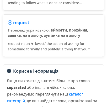
tending to follow what is done or considere...
request
Переклад українською:
ви́могти, проха́ння,
зая́вка, на вимо́гу, зупи́нка на ви́могу
request noun /rɪˈkwest/ the action of asking for
something formally and politely; a thing that you f...
Корисна інформація
Якщо ви хочете дізнатися більше про слово
separated
або інші англійські слова,
рекомендуємо переглянути наш
каталог
категорій
, де ви знайдете слова, організовані за