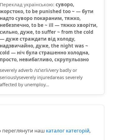
Переклад українською:
суворо,
жорстоко, to be punished too ~ — бути
надто суворо покараним, тяжко,
небезпечно, to be ~ ill — тяжко хворіти,
сильно, дуже, to suffer ~ from the cold
— дуже страждати від холоду,
надзвичайно, дуже, the night was ~
cold — ніч була страшенно холодна,
просто, невибагливо, скрупульозно
severely adverb /sɪˈvɪrli/very badly or
seriouslyseverely injuredareas severely
affected by unemploy...
мо переглянути наш
каталог категорій
,