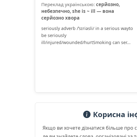
Переклад українською:
серйозно,
небезпечно, she is ~ ill — вона
серйозно хвора
seriously adverb /ˈsɪriəsli/ in a serious wayto
be seriously
ill/injured/wounded/hurtSmoking can ser...
Корисна ін
Якщо ви хочете дізнатися більше про 
де ви знайдете слова, організовані за