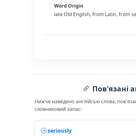
Word Origin
late Old English, from Latin, from
s
Пов'язані а
Нижче наведено англійські слова, пов'яза
словниковий запас:
seriously