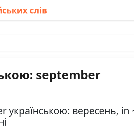
ських слів
ькою: september
 українською: вересень, in ~
ні