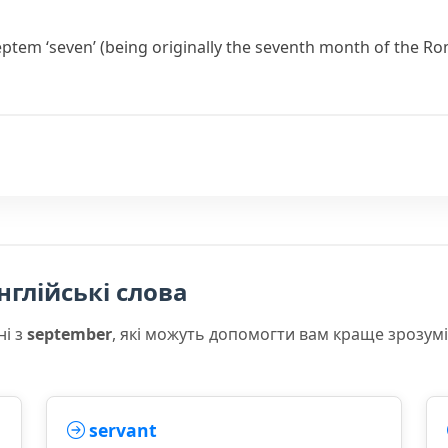
eptem
‘seven’ (being originally the seventh month of the Ro
нглійські слова
ні з
september
, які можуть допомогти вам краще зрозум
servant