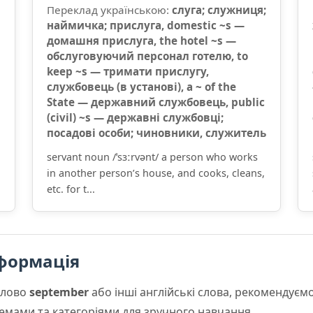
Переклад українською:
слуга; служниця;
наймичка; прислуга, domestic ~s —
домашня прислуга, the hotel ~s —
обслуговуючий персонал готелю, to
keep ~s — тримати прислугу,
службовець (в установі), a ~ of the
State — державний службовець, public
(civil) ~s — державні службовці;
посадові особи; чиновники, служитель
servant noun /ˈsɜːrvənt/ a person who works
in another person’s house, and cooks, cleans,
etc. for t...
формація
слово
september
або інші англійські слова, рекомендує
 темами та категоріями для зручного навчання.