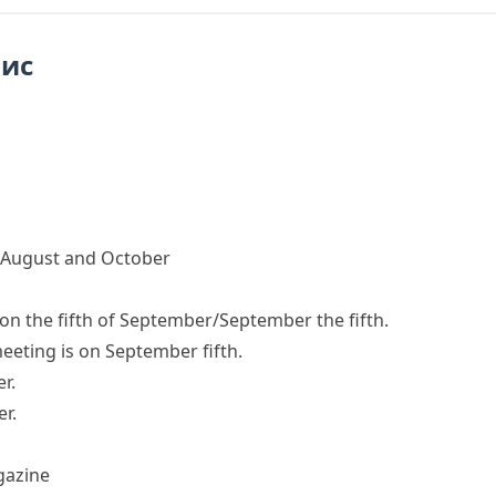
пис
n August and October
on the fifth of September/September the fifth.
eeting is on September fifth.
r.
er.
gazine