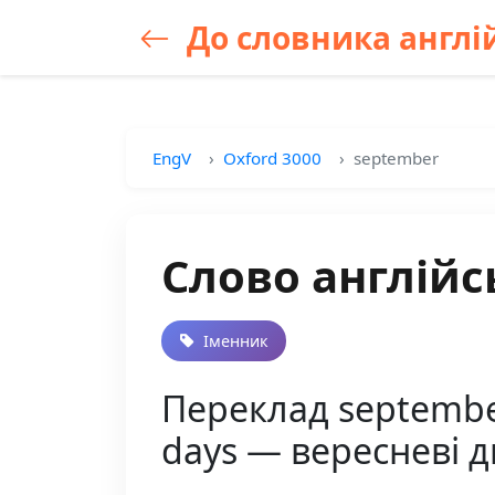
До словника англій
EngV
Oxford 3000
september
Слово англійс
Іменник
Переклад september
days — вересневі д