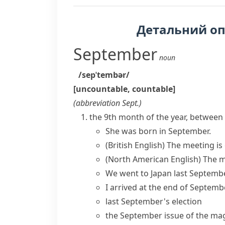
Детальний о
September
noun
/sepˈtembər/
[uncountable, countable]
(abbreviation
Sept.
)
the 9th month of the year, betwee
She was born in September.
(British English)
The meeting is 
(North American English)
The m
We went to Japan last Septembe
I arrived at the end of Septemb
last September's election
the September issue of the ma