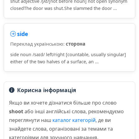
shut adjective /ʃʌt/[not before noun] not open synonym
closedThe door was shut.She slammed the door ...
side
Переклад українською:
сторона
side noun /saɪd/ left/right [countable, usually singular]
either of the two halves of a surface, an ...
Корисна інформація
Якщо ви хочете дізнатися більше про слово
shoot
або інші англійські слова, рекомендуємо
переглянути наш
каталог категорій
, де ви
знайдете слова, організовані за темами та
категоріями для зручного навчання.