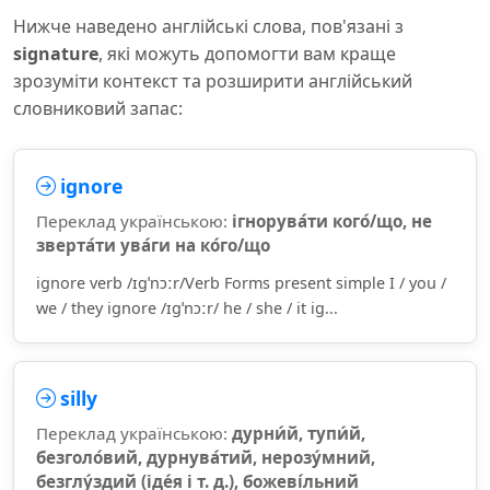
Нижче наведено англійські слова, пов'язані з
signature
, які можуть допомогти вам краще
зрозуміти контекст та розширити англійський
словниковий запас:
ignore
Переклад українською:
ігнорува́ти кого́/що, не
зверта́ти ува́ги на ко́го/що
ignore verb /ɪɡˈnɔːr/Verb Forms present simple I / you /
we / they ignore /ɪɡˈnɔːr/ he / she / it ig...
silly
Переклад українською:
дурни́й, тупи́й,
безголо́вий, дурнува́тий, нерозу́мний,
безглу́здий (іде́я і т. д.), божеві́льний