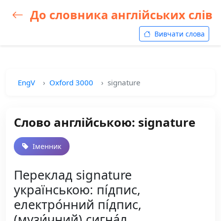
До словника англійських слів
Вивчати слова
EngV
Oxford 3000
signature
Слово англійською: signature
Іменник
Переклад signature
українською: пі́дпис,
електро́нний пі́дпис,
(музи́чний) сигна́л