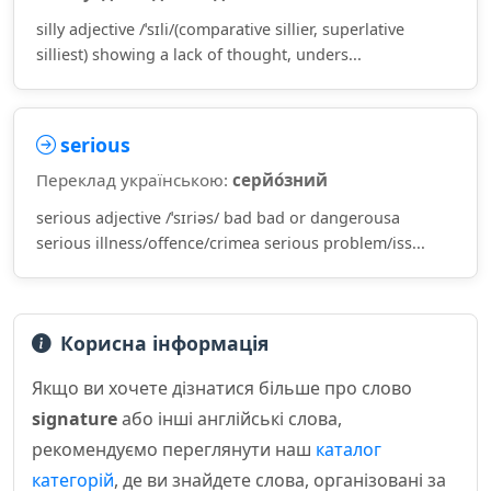
silly adjective /ˈsɪli/(comparative sillier, superlative
silliest) showing a lack of thought, unders...
serious
Переклад українською:
серйо́зний
serious adjective /ˈsɪriəs/ bad bad or dangerousa
serious illness/offence/crimea serious problem/iss...
Корисна інформація
Якщо ви хочете дізнатися більше про слово
signature
або інші англійські слова,
рекомендуємо переглянути наш
каталог
категорій
, де ви знайдете слова, організовані за