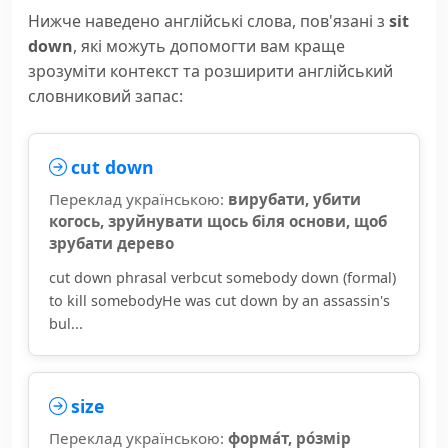
Нижче наведено англійські слова, пов'язані з
sit
down
, які можуть допомогти вам краще
зрозуміти контекст та розширити англійський
словниковий запас:
cut down
Переклад українською:
вирубати, убити
когось, зруйнувати щось біля основи, щоб
зрубати дерево
cut down phrasal verbcut somebody down (formal)
to kill somebodyHe was cut down by an assassin's
bul...
size
Переклад українською:
форма́т, ро́змір