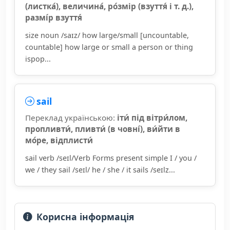
(листка́), величина́, ро́змір (взуття́ і т. д.),
размі́р взуття́
size noun /saɪz/ how large/small [uncountable,
countable] how large or small a person or thing
ispop...
sail
Переклад українською:
іти́ під вітри́лом,
пропливти́, пливти́ (в човні́), ви́йти в
мо́ре, відплисти́
sail verb /seɪl/Verb Forms present simple I / you /
we / they sail /seɪl/ he / she / it sails /seɪlz...
Корисна інформація