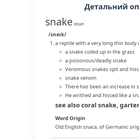
Детальний о
snake
noun
/sneɪk/
a
reptile
with a very long thin body
a snake coiled up in the grass
a poisonous/deadly snake
Venomous snakes spit and hiss
snake venom
There has been an increase in s
He writhed and hissed like a sn
see also
coral snake
,
garte
Word Origin
Old English
snaca
, of Germanic orig