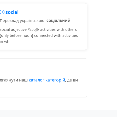
social
Переклад українською:
соціальний
social adjective /ˈsəʊʃl/ activities with others
[only before noun] connected with activities
in whi...
реглянути наш
каталог категорій
, де ви