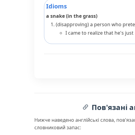
Idioms
a snake (in the grass)
(disapproving)
a person who prete
I came to realize that he's just
Пов'язані а
Нижче наведено англійські слова, пов'яза
словниковий запас: