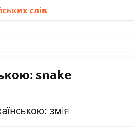
ських слів
ькою: snake
аїнською: змія