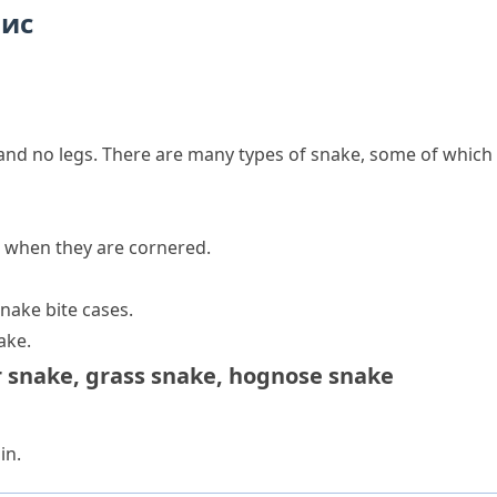
пис
 and no legs. There are many types of
snake
, some of which
 when they are cornered.
nake bite cases.
ake.
r snake
,
grass snake
,
hognose snake
in.