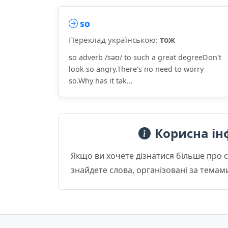
so
Переклад українською:
тож
so adverb /səʊ/ to such a great degreeDon't
look so angry.There's no need to worry
so.Why has it tak...
Корисна ін
Якщо ви хочете дізнатися більше про 
знайдете слова, організовані за темам