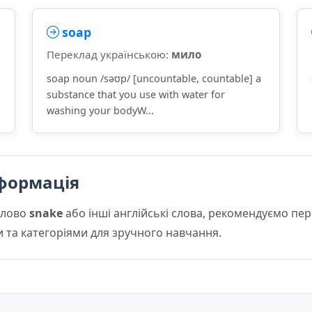
soap
Переклад українською:
мило
soap noun /səʊp/ [uncountable, countable] a
substance that you use with water for
washing your bodyW...
формація
слово
snake
або інші англійські слова, рекомендуємо пе
и та категоріями для зручного навчання.