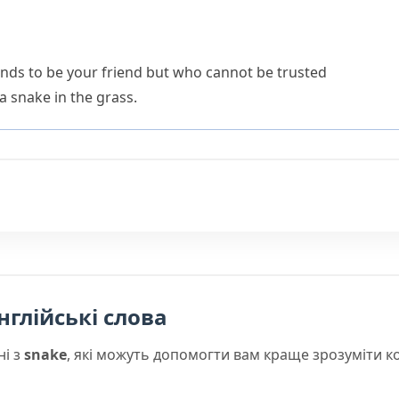
nds to be your friend but who cannot be trusted
 a snake in the grass.
нглійські слова
ні з
snake
, які можуть допомогти вам краще зрозуміти к