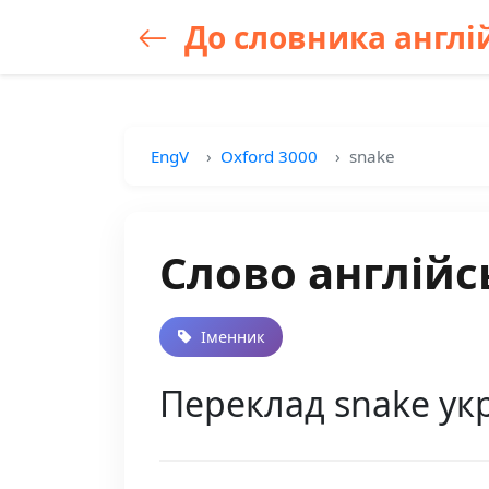
До словника англій
EngV
Oxford 3000
snake
Слово англійс
Іменник
Переклад snake укр