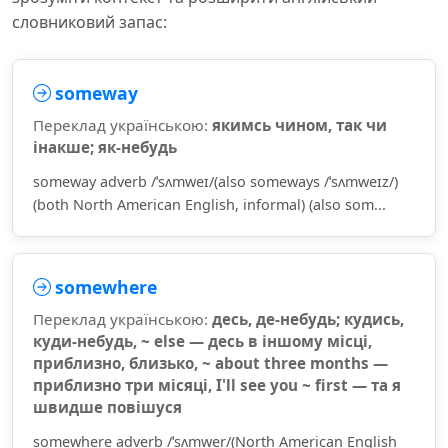
словниковий запас:
someway
Переклад українською:
якимсь чином, так чи
інакше; як-небудь
someway adverb /ˈsʌmweɪ/(also someways /ˈsʌmweɪz/)
(both North American English, informal) (also som...
somewhere
Переклад українською:
десь, де-небудь; кудись,
куди-небудь, ~ else — десь в іншому місці,
приблизно, близько, ~ about three months —
приблизно три місяці, I'll see you ~ first — та я
швидше повішуся
somewhere adverb /ˈsʌmwer/(North American English