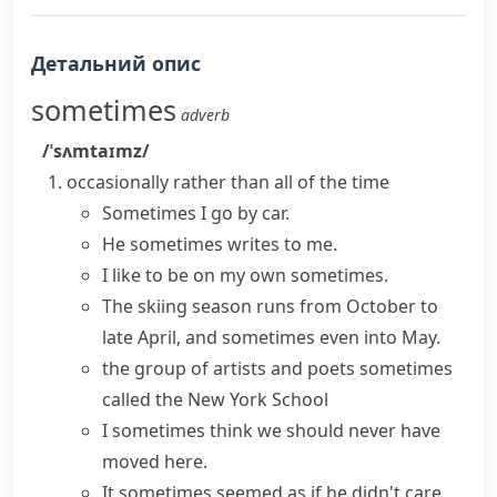
Детальний опис
sometimes
adverb
/ˈsʌmtaɪmz/
occasionally rather than all of the time
Sometimes I go by car.
He sometimes writes to me.
I like to be on my own sometimes.
The skiing season runs from October to
late April, and sometimes even into May.
the group of artists and poets
sometimes
called
the New York School
I
sometimes think
we should never have
moved here.
It
sometimes seemed
as if he didn't care