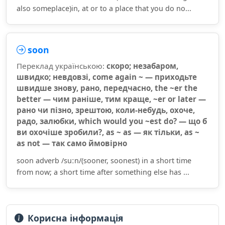
also someplace)in, at or to a place that you do no...
soon
Переклад українською:
скоро; незабаром,
швидко; невдовзі, come again ~ — приходьте
швидше знову, рано, передчасно, the ~er the
better — чим раніше, тим краще, ~er or later —
рано чи пізно, зрештою, коли-небудь, охоче,
радо, залюбки, which would you ~est do? — що б
ви охочіше зробили?, as ~ as — як тільки, as ~
as not — так само ймовірно
soon adverb /suːn/(sooner, soonest) in a short time
from now; a short time after something else has ...
Корисна інформація