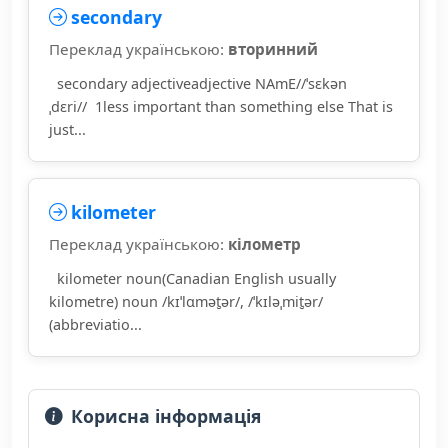
secondary
Переклад українською:
вторинний
secondary adjectiveadjective NAmE//ˈsɛkən
ˌdɛri// 1less important than something else That is
just...
kilometer
Переклад українською:
кілометр
kilometer noun(Canadian English usually
kilometre) noun /kɪˈlɑmət̮ər/, /ˈkɪləˌmit̮ər/
(abbreviatio...
Корисна інформація