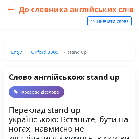
До словника англійських слів
Вивчати слова
EngV
Oxford 3000
stand up
Слово англійською: stand up
Фразове дієслово
Переклад stand up
українською: Встаньте, бути на
ногах, навмисно не
зустрічатися з кимось, з ким ви