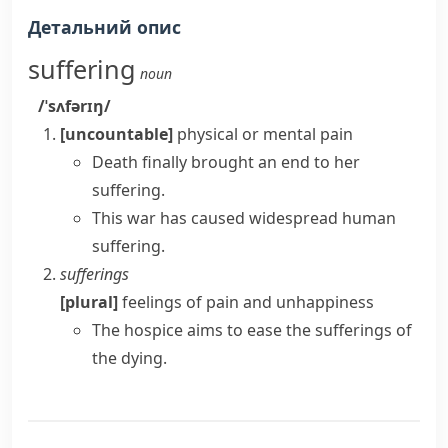
Детальний опис
suffering
noun
/ˈsʌfərɪŋ/
[uncountable]
physical or mental pain
Death finally brought an end to her
suffering.
This war has caused widespread human
suffering.
sufferings
[plural]
feelings of pain and unhappiness
The hospice aims to ease the sufferings of
the dying.