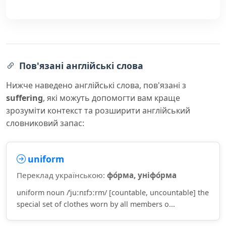
Пов'язані англійські слова
Нижче наведено англійські слова, пов'язані з
suffering
, які можуть допомогти вам краще
зрозуміти контекст та розширити англійський
словниковий запас:
uniform
Переклад українською:
фо́рма, уніфо́рма
uniform noun /ˈjuːnɪfɔːrm/ [countable, uncountable] the
special set of clothes worn by all members o...