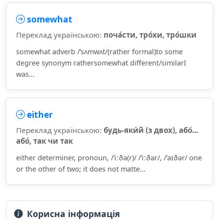
somewhat
Переклад українською:
поча́сти, тро́хи, тро́шки
somewhat adverb /ˈsʌmwʌt/(rather formal)to some
degree synonym rathersomewhat different/similarI
was...
either
Переклад українською:
будь-яки́й (з двох), або́...
або́, так чи так
either determiner, pronoun, /ˈiːðə(r)/ /ˈiːðər/, /ˈaɪðər/ one
or the other of two; it does not matte...
Корисна інформація