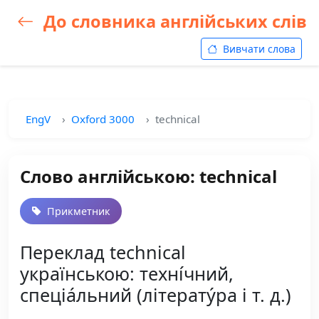
До словника англійських слів
Вивчати слова
EngV
Oxford 3000
technical
Слово англійською: technical
Прикметник
Переклад technical
українською: техні́чний,
спеціа́льний (літерату́ра і т. д.)