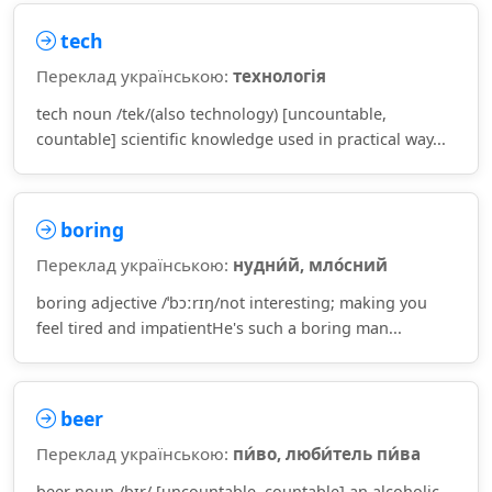
tech
Переклад українською:
технологія
tech noun /tek/(also technology) [uncountable,
countable] scientific knowledge used in practical way...
boring
Переклад українською:
нудни́й, мло́сний
boring adjective /ˈbɔːrɪŋ/not interesting; making you
feel tired and impatientHe's such a boring man...
beer
Переклад українською:
пи́во, люби́тель пи́ва
beer noun /bɪr/ [uncountable, countable] an alcoholic