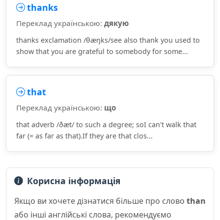
thanks
Переклад українською:
дякую
thanks exclamation /θæŋks/see also thank you used to
show that you are grateful to somebody for some...
that
Переклад українською:
що
that adverb /ðæt/ to such a degree; soI can't walk that
far (= as far as that).If they are that clos...
Корисна інформація
Якщо ви хочете дізнатися більше про слово
than
або інші англійські слова, рекомендуємо