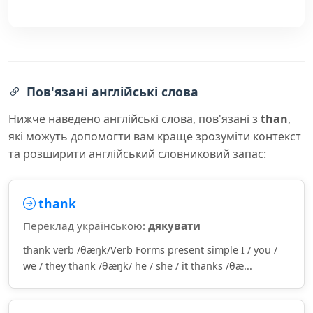
Пов'язані англійські слова
Нижче наведено англійські слова, пов'язані з
than
,
які можуть допомогти вам краще зрозуміти контекст
та розширити англійський словниковий запас:
thank
Переклад українською:
дякувати
thank verb /θæŋk/Verb Forms present simple I / you /
we / they thank /θæŋk/ he / she / it thanks /θæ...