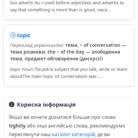
too adverb /tuː/ used before adjectives and adverbs to
say that something is more than is good, nece...
topic
Переклад українською:
тема, ~ of conversation —
тема розмови, the ~ of the day — злободенна
тема, предмет обговорення (дискусії)
topic noun /ˈtɑːpɪk/a subject that you talk, write or learn
aboutThe main topic of conversation was ...
Корисна інформація
Якщо ви хочете дізнатися більше про слово
tightly
або інші англійські слова, рекомендуємо
переглянути наш
каталог категорій
, де ви