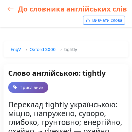
До словника англійських слів
Вивчати слова
EngV
Oxford 3000
tightly
Слово англійською: tightly
Прислівник
Переклад tightly українською:
міцно, напружено, суворо,
глибоко, грунтовно; енергійно,
охайно, ~ dressed — охайно