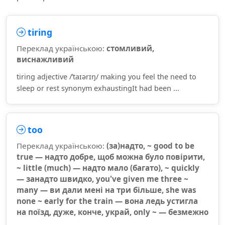
tiring
Переклад українською:
стомливий,
виснажливий
tiring adjective /ˈtaɪərɪŋ/ making you feel the need to
sleep or rest synonym exhaustingIt had been ...
too
Переклад українською:
(за)надто, ~ good to be
true — надто добре, щоб можна було повірити,
~ little (much) — надто мало (багато), ~ quickly
— занадто швидко, you've given me three ~
many — ви дали мені на три більше, she was
none ~ early for the train — вона ледь устигла
на поїзд, дуже, конче, украй, only ~ — безмежно