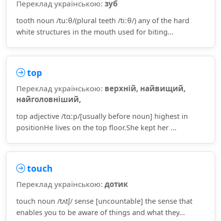
Переклад українською:
зуб
tooth noun /tuːθ/(plural teeth /tiːθ/) any of the hard
white structures in the mouth used for biting...
top
Переклад українською:
верхній, найвищий,
найголовніший,
top adjective /tɑːp/[usually before noun] highest in
positionHe lives on the top floor.She kept her ...
touch
Переклад українською:
дотик
touch noun /tʌtʃ/ sense [uncountable] the sense that
enables you to be aware of things and what they...