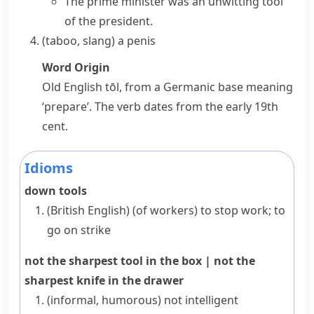
The prime minister was an unwitting tool
of the president.
(taboo, slang)
a
penis
Word Origin
Old English
tōl
, from a Germanic base meaning
‘prepare’. The verb dates from the early 19th
cent.
Idioms
down tools
(British English)
(
of workers
)
to stop work; to
go on strike
not the sharpest tool in the box
|
not the
sharpest knife in the drawer
(informal, humorous)
not intelligent