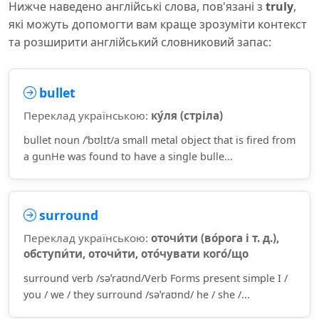
Нижче наведено англійські слова, пов'язані з
truly
,
які можуть допомогти вам краще зрозуміти контекст
та розширити англійський словниковий запас:
bullet
Переклад українською:
ку́ля (стріла)
bullet noun /ˈbʊlɪt/a small metal object that is fired from
a gunHe was found to have a single bulle...
surround
Переклад українською:
оточи́ти (во́рога і т. д.),
обступи́ти, оточи́ти, ото́чувати кого́/що
surround verb /səˈraʊnd/Verb Forms present simple I /
you / we / they surround /səˈraʊnd/ he / she /...