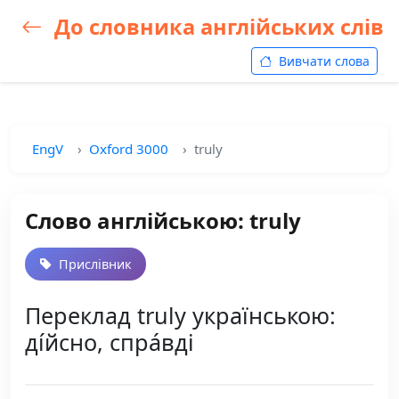
До словника англійських слів
Вивчати слова
EngV
Oxford 3000
truly
Слово англійською: truly
Прислівник
Переклад truly українською:
ді́йсно, спра́вді