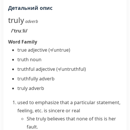
Детальний опис
truly
adverb
/ˈtruːli/
Word Family
true
adjective
(≠ untrue)
truth
noun
truthful
adjective
(≠ untruthful)
truthfully
adverb
truly
adverb
used to emphasize that a particular statement,
feeling, etc. is sincere or real
She
truly believes
that none of this is her
fault.