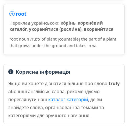
root
Переклад українською:
ко́рінь, корене́вий
катало́г, укорени́тися (росли́на), вкорени́тися
root noun /ruːt/ of plant [countable] the part of a plant
that grows under the ground and takes in w...
Корисна інформація
Якщо ви хочете дізнатися більше про слово
truly
або інші англійські слова, рекомендуємо
переглянути наш
каталог категорій
, де ви
знайдете слова, організовані за темами та
категоріями для зручного навчання.