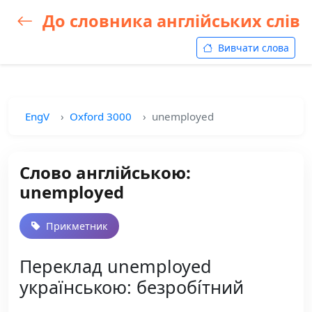
До словника англійських слів
Вивчати слова
EngV
Oxford 3000
unemployed
Слово англійською:
unemployed
Прикметник
Переклад unemployed
українською: безробі́тний