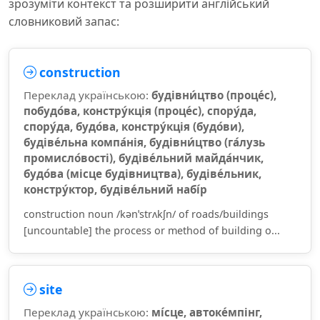
зрозуміти контекст та розширити англійський
словниковий запас:
construction
Переклад українською:
будівни́цтво (проце́с),
побудо́ва, констру́кція (проце́с), спору́да,
спору́да, будо́ва, констру́кція (будо́ви),
будіве́льна компа́нія, будівни́цтво (га́лузь
промисло́вості), будіве́льний майда́нчик,
будо́ва (місце будівництва), будіве́льник,
констру́ктор, будіве́льний набі́р
construction noun /kənˈstrʌkʃn/ of roads/buildings
[uncountable] the process or method of building o...
site
Переклад українською:
мі́сце, автоке́мпінг,