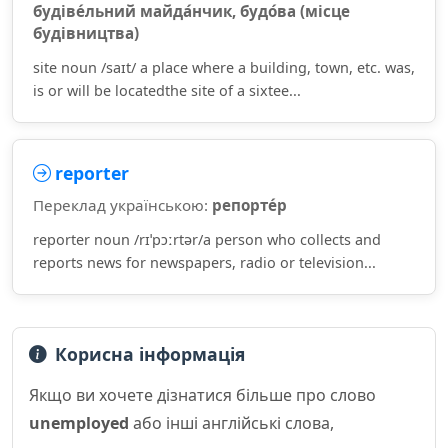
будіве́льний майда́нчик, будо́ва (місце
будівництва)
site noun /saɪt/ a place where a building, town, etc. was,
is or will be locatedthe site of a sixtee...
reporter
Переклад українською:
репорте́р
reporter noun /rɪˈpɔːrtər/a person who collects and
reports news for newspapers, radio or television...
Корисна інформація
Якщо ви хочете дізнатися більше про слово
unemployed
або інші англійські слова,