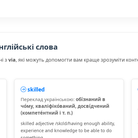
нглійські слова
ні з
via
, які можуть допомогти вам краще зрозуміти конт
skilled
Переклад українською:
обі́знаний в
чо́му, кваліфіко́ваний, досві́дчений
(компете́нтний і т. п.)
skilled adjective /skɪld/having enough ability,
experience and knowledge to be able to do
something ...