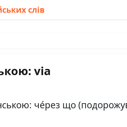
ських слів
ькою: via
ською: че́рез що (подорожува́т