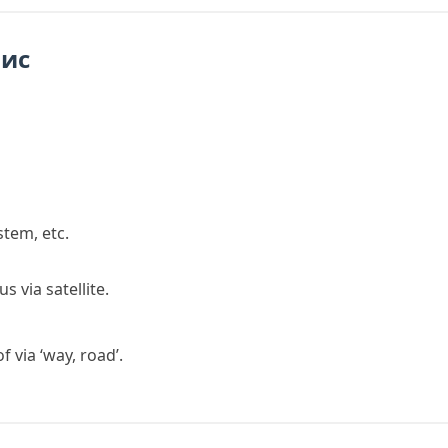
пис
stem, etc.
via satellite.
 of
via
‘way, road’.