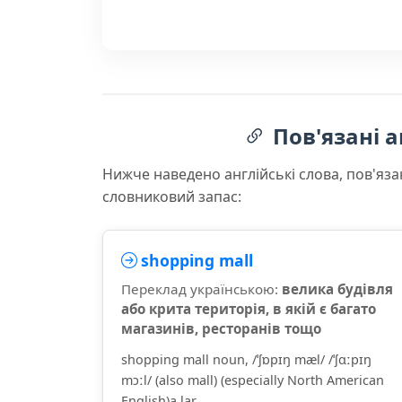
Пов'язані а
Нижче наведено англійські слова, пов'яза
словниковий запас:
shopping mall
Переклад українською:
велика будівля
або крита територія, в якій є багато
магазинів, ресторанів тощо
shopping mall noun, /ˈʃɒpɪŋ mæl/ /ˈʃɑːpɪŋ
mɔːl/ (also mall) (especially North American
English)a lar...