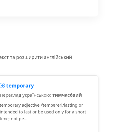
екст та розширити англійський
temporary
Переклад українською:
тимчасо́вий
temporary adjective /ˈtempəreri/lasting or
intended to last or be used only for a short
time; not pe...