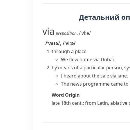
Детальний о
via
,
/ˈviːə/
preposition
/ˈvaɪə/
,
/ˈviːə/
through a place
We flew home via Dubai.
by means of a particular person, sy
I heard about the sale via Jane.
The news programme came to us 
Word Origin
late 18th cent.: from Latin, ablative