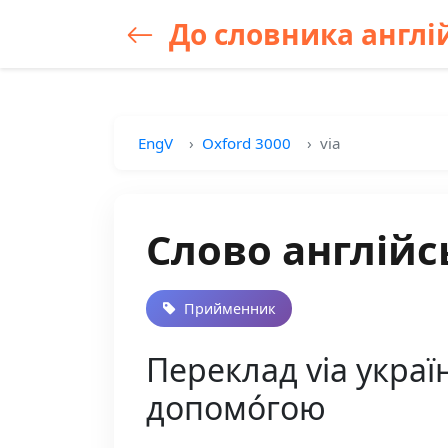
До словника англій
EngV
Oxford 3000
via
Слово англійс
Прийменник
Переклад via україн
допомо́гою